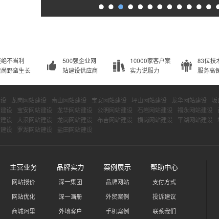
拒绝不当利
500强企业网
10000家客户案
83位技
崇尚野蛮生长
站建设供应商
实力说服力
服务高
建设
龙岗网站建设
南山网站建设
宝安网站建设
坪山网站建设
龙华网站建设
坂
站建设
宝安网站建设
龙华网站建设
公明网站建设
石岩网站建设
福永网站建设
站建设
大浪网站建设
龙岗网站建设
布吉网站建设
横岗网站建设
平湖网站建设
站建设
罗湖网站建设
盐田网站建设
主营业务
品牌实力
案例展示
帮助中心
网站报价
深一集团
品牌网站
支付方式
网站优化
深一画册
外贸案例
投诉建议
商城阿里
外地客户
手机案例
联系我们