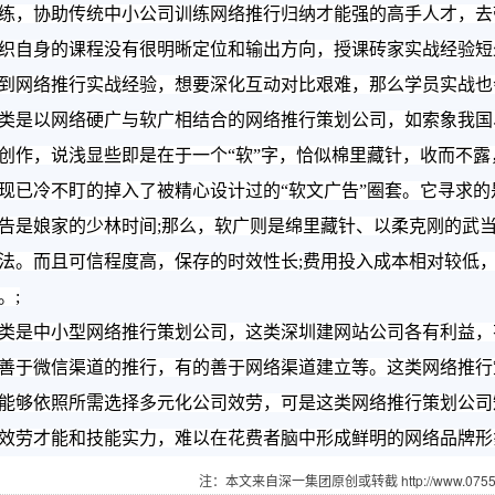
练，协助传统中小公司训练网络推行归纳才能强的高手人才，去
织自身的课程没有很明晰定位和输出方向，授课砖家实战经验短
到网络推行实战经验，想要深化互动对比艰难，那么学员实战也
以网络硬广与软广相结合的网络推行策划公司，如索象我国、S
创作，说浅显些即是在于一个“软”字，恰似棉里藏针，收而不
现已冷不盯的掉入了被精心设计过的“软文广告”圈套。它寻求
告是娘家的少林时间;那么，软广则是绵里藏针、以柔克刚的武
法。而且可信程度高，保存的时效性长;费用投入成本相对较低，
。;
是中小型网络推行策划公司，这类
深圳建网站
公
司各有利益，
善于微信渠道的推行，有的善于网络渠道建立等。这类网络推行
能够依照所需选择多元化公司效劳，可是这类网络推行策划公司
效劳才能和技能实力，难以在花费者脑中形成鲜明的网络品牌形
注：本文来自深一集团原创或转截 http://www.07551.