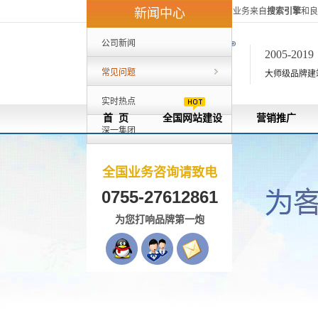
深一集团40%的客户来自外地，80%的业务来自
搜索引擎
和良
新闻中心
公司新闻
2005-201
常见问题
大师级品牌建站[
实时热点
首 页
全国网站建设
营销推广
深一集团
全国业务咨询请致电
0755-27612861
为您打响品牌第一炮