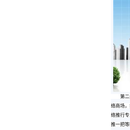
第二类
络商场，
络推行专
推一把等