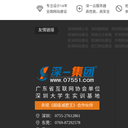
专注设计14年
深一云服务器
全国网站建设
高性能，高安全
深圳网络公司
深圳做网站
深圳网站
友情链接
商城网站建设
网易企业邮箱
外贸网
民治网站建设
观澜网站建设
光明网
前海网站建设
蛇口网站建设
福田网
广 东 省 互 联 网 协 会 单 位
深 圳 大 学 生 实 训 基 地
央视《超级减肥王》合作伙伴
深圳： 0755-27612861
东莞： 0769-87292578