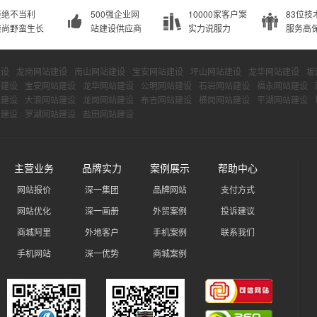
拒绝不当利
500强企业网
10000家客户案
83位技
崇尚野蛮生长
站建设供应商
实力说服力
服务高
建设
龙岗网站建设
南山网站建设
宝安网站建设
坪山网站建设
龙华网站建设
坂
站建设
宝安网站建设
龙华网站建设
公明网站建设
石岩网站建设
福永网站建设
站建设
大浪网站建设
龙岗网站建设
布吉网站建设
横岗网站建设
平湖网站建设
站建设
罗湖网站建设
盐田网站建设
主营业务
品牌实力
案例展示
帮助中心
网站报价
深一集团
品牌网站
支付方式
网站优化
深一画册
外贸案例
投诉建议
商城阿里
外地客户
手机案例
联系我们
手机网站
深一优势
商城案例