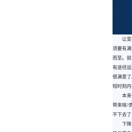
让宣扬
须要有满
而至。就
有途径运
很满意了
短时刻内
本来任何
带来啥?
不下去了
下降交