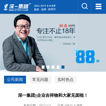
集团介绍
人才招聘
案例展示
新闻中心
深一风采
联系我们
深优通系统V3.0
公司新闻
常见问题
实时热点
行业解决方案
深一集团||企业吉祥物和大家见面啦！
深一集团优势
发布日期：2017/1/3 已有 16825 人浏览