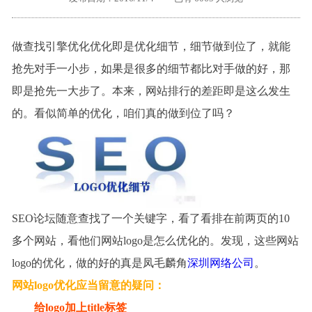
外地客户专栏
深一技术团队
做
查找引擎优化
优化即是优化细节，细节做到位了，就能
工单提交
抢先对手一小步，如果是很多的细节都比对手做的好，那
即是抢先一大步了。本来，网站排行的差距即是这么发生
的。看似简单的优化，咱们真的做到位了吗？
SEO论坛
随意查找了一个关键字，看了看排在前两页的
10
多个网站，看他们网站
logo
是怎么优化的。发现，这些网站
logo
的优化，做的好的真是凤毛麟角
深圳网络公司
。
网站
logo
优化应当留意的疑问：
给
logo
加上
title
标签