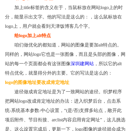
加上
title
标签的含义在于，当鼠标放在网站
logo
上的时
分，能显示出文字。他的写法是这么的：，这么鼠标放在
logo
上，用户就会看到天津饭博客几个字。
给
logo
加上
alt
特点
咱们做优化的都知道，网站的图像是要加
alt
特点的。
同样的，网站
logo
它也是一张图像，而且是头部的图像，网
站的每一个页面都会有这
张图像
深圳建网站
，所以它的
alt
特点优化，就显得分外的主要。它的写法是这么的：
logo
的图像地址要改成肯定地址
途径做成肯定地址是为了一致网站的途径。织梦程序
把网站
logo
改成肯定地址的办法：进入织梦后台，点击系
统
-
系统基本参数
-
中心设置，
“(
是
/
否
)
支撑多站点，敞开此
项后附件、节目衔接、
arclist
内容启用肯定网址
”
，这儿挑选
是。这么设置完成后，更新一下，
logo
图像的途径就会成为