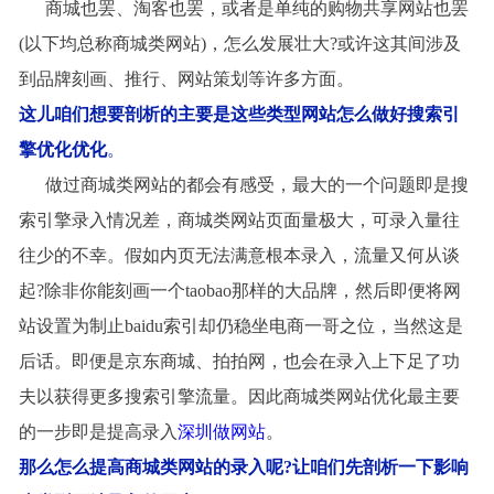
商城也罢、淘客也罢，或者是单纯的购物共享网站也罢
(
以下均总称商城类网站
)
，怎么发展壮大
?
或许这其间涉及
到品牌刻画、推行、网站策划等许多方面
。
这儿咱们想要剖析的主要是这些类型网站怎么做好
搜索引
擎优化
优化
。
做过商城类网站的都会有感受，最大的一个问题即是搜
索引擎录入情况差，商城类网站页面量极大，可录入量往
往少的不幸。假如内页无法满意根本录入，流量又何从谈
起
?
除非你能刻画一个taobao那样的大品牌，然后即便将网
站设置为制止baidu索引却仍稳坐电商一哥之位，当然这是
后话。即便是京东商城、拍拍网，也会在录入上下足了功
夫
以获得更多搜索引擎流量。因此商城类网站优化最主要
的一步即是提高录入
深圳做网站
。
那么怎么提高商城类网站的录入呢
?
让咱们先剖析一下影响