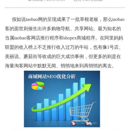
外地客户专栏
深一技术团队
假如说taobao网的呈现成果了一批草根老板，那么taobao
工单提交
客的面世则催生出许多购物导航、共享网站。最为知名的
当属taobao客网店推行程序和
shopex
商城程序。在阿里妈妈
联盟的收入榜上不乏推行收入过万的牛站，也有像
1
号店、
美丽说、蘑菇街等收成的巨大成功事例，但更多的则是在
海量淘客网站中默默无闻、悄悄地来到再悄悄的离去。