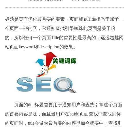
外地客户专栏
深一技术团队
标题是页面优化最首要的要素，页面标题
Title
相当于赋予一
工单提交
个页面一些内容，它通知查找引擎蜘蛛此页面是关于啥
的，所以任何一个页面
Title
的首要性是最高的，远远超越网
站页面
keyword
和
description
的效果。
页面的
title
标题首要用于通知用户和查找引擎这个页面
的首要内容是啥，而且当用户在baidu页面查找中查找到你
的页面时，
title
会做为最首要的内容显如今摘要中，查找引