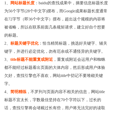
1
、
网站标题长度
：baidu的查找成果中，摘要信息标题长度
为
56
个字节
(28
个中文字
)
摆布，而
Google
成果标题长度通常
在
72
字节（即
36
个中文字）摆布，超出这个规模的内容将
被省略，所以在联系前面几条规矩请求，建立好自个想要
的标题。
2
、
标题关键字优化
：恰当精简标题，挑选好关键字、辅关
键字，并进行必定优化，勿有厄余或不通怪异的关键字。
3
、
title
标题不能重复或附近
，重复或附近会运用户和蜘蛛
都不能经过标题看出页面的大体内容，然后形成用户体验
欠好，查找引擎也不喜欢，网站
title
中切记不要堆砌关键
字。
4
、
简明精练
，不罗列与页面内容不相关的信息，网站
title
标题不宜太长，字数最佳坚持在
70
个字符以下，过长的
话，查找引擎将会堵截过长有些，用户将无法完好的读取