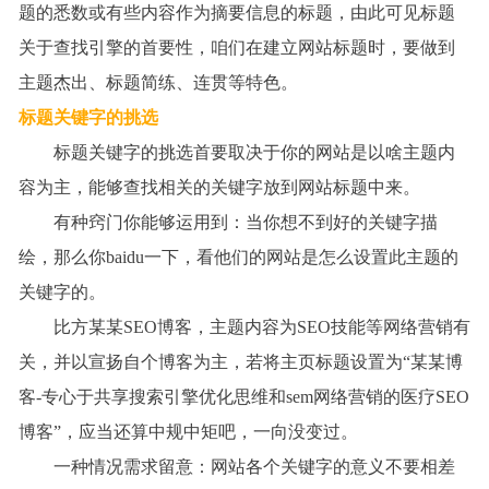
题的悉数或有些内容作为摘要信息的标题，由此可见标题
关于查找引擎的首要性，咱们在建立网站标题时，要做到
主题杰出、标题简练、连贯等特色。
标题关键字的挑选
标题关键字的挑选首要取决于你的网站是以啥主题内
容为主，能够查找相关的关键字放到网站标题中来。
有种窍门你能够运用到：当你想不到好的关键字描
绘，那么你baidu一下，看他们的网站是怎么设置此主题的
关键字的。
比方某某
SEO
博客，主题内容为
SEO
技能等网络营销有
关，并以宣扬自个博客为主，若将主页标题设置为
“
某某博
客
-
专心于共享
搜索引擎优化
思维和
sem
网络营销的医疗
SEO
博客
”
，应当还算中规中矩吧，一向没变过。
一种情况需求留意：网站各个关键字的意义不要相差