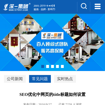
集团介绍
人才招聘
案例展示
新闻中心
深一风采
联系我们
深优通系统V3.0
公司新闻
常见问题
实时热点
行业解决方案
SEO优化中网页的title标题如何设置
深一集团优势
发布日期：2016/9/27 已有 7259 人浏览