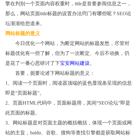
擎在判别一个页面内容权重时，
title
是首要参阅信息之一，
那么，网站页面
title
标题的设置办法窍门有哪些呢？SEO论
坛渐渐给您道来。
网站标题的意义
今日优化一个网站，为断定网站的标题发愁，尽管对
标题优化有一些了解，但为了一次断定、今后不动换，仍
是花了一番心思研讨了下
宝安网站建设
。
首要，扼要论述下网站标题的意义：
1
、阅读一个页面时，阅读器顶端的蓝色显现条呈现的信息
即是
“
页面标题
”
。
2
、页面
HTML
代码中，页面标题用，其间
“SEO
论坛
”
即是
此页面的标题。
3
、网站标题是对页面主题的概括概括，体现一个页面或网
站的主旨，baidu、谷歌、搜狗等查找引擎都是获取网站标