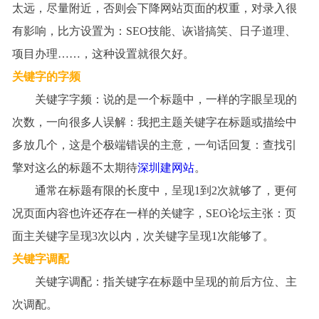
太远，尽量附近，否则会下降网站页面的权重，对录入很
有影响，比方设置为：
SEO
技能、诙谐搞笑、日子道理、
项目办理
……
，这种设置就很欠好。
关键字的字频
关键字字频：说的是一个标题中，一样的字眼呈现的
次数，一向很多人误解：我把主题关键字在标题或描绘中
多放几个，这是个极端错误的主意，一句话回复：查找引
擎对这么的标题不太期待
深圳建网站
。
通常在标题有限的长度中，呈现
1
到
2
次就够了
，更何
况页面内容也许还存在一样的关键字，
SEO
论坛主张：页
面主关键字呈现
3
次以内，次关键字呈现
1
次能够了。
关键字调配
关键字调配：指关键字在标题中呈现的前后方位、主
次调配。