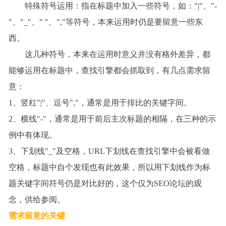
特殊符号运用：指在标题中加入一些符号，如：
"|"
、
"-
"
、
"_"
、
" "
、
","
等符号，本来运用时仍是要留意一些东
西。
这几种符号，本来在运用时意义并没有格外差异，都
能够运用在标题中，查找引擎都会抓取到，有几点需求留
意：
1
、竖杠
"|"
、逗号
","
，通常是用于排比的关键字间。
2
、横线
"-"
，通常是用于前后主次标题的相隔，在三种的示
例中有体现。
3
、下划线
"_"
及空格，
URL
下划线在查找引擎中会被看做
空格，标题中自个发现也有此效果，所以用下划线作为标
题关键字间符号仍是对比好的，这个仅为
SEO
论坛的观
念，供给参阅。
需求留意的关键