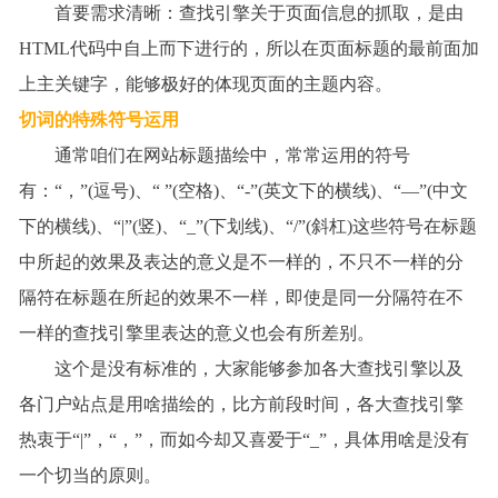
首要需求清晰：查找引擎关于页面信息的抓取，是由
HTML
代码中自上而下进行的，所以在页面标题的最前面加
上主关键字，能够极好的体现页面的主题内容。
切词的特殊符号运用
通常咱们在网站标题描绘中，常常运用的符号
有：
“
，
”(
逗号
)
、
“ ”(
空格
)
、
“-”(
英文下的横线
)
、
“—”(
中文
下的横线
)
、
“|”(
竖
)
、
“_”(
下划线
)
、
“/”(
斜杠
)
这些符号在标题
中所起的效果及表达的意义是不一样的，不只不一样的分
隔符在标题在所起的效果不一样，即使是同一分隔符在不
一样的查找引擎里表达的意义也会有所差别。
这个是没有标准的，大家能够参加各大查找引擎以及
各门户站点是用啥描绘的，比方前段时间，各大查找引擎
热衷于
“|”
，
“
，
”
，而如今却又喜爱于
“_”
，具体用啥是没有
一个切当的原则。