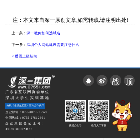
注：本文来自深一原创文章,如需转载,请注明出处!
上一条：
深一教你如何选域名
下一条：
深圳个人网站建设需要注意什么
< 返回上级新闻
战
顶
广东省互联网协会单位
深圳大学生实训基地
央视《超级减肥王》官方合作伙伴
企业邮箱：0755#07551.com
全国热线：0755-27612861
企 业 集 团 登 记 证 号：
集团公众号
微信人工客服
440301800024142