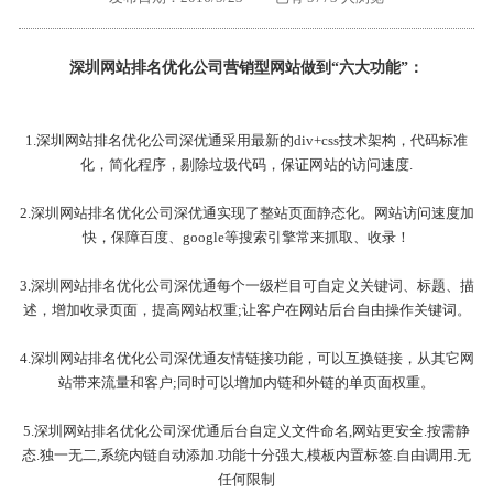
外地客户专栏
深一技术团队
深圳网站排名优化公司营销型网站做到
“
六大功能
”
：
工单提交
1.深圳网站排名优化公司
深优通采用最新的
div+css
技术架构，代码标准
化，简化程序，剔除垃圾代码，保证网站的访问速度
.
2.深圳网站排名优化公司
深优通实现了整站页面静态化。网站访问速度加
快，保障百度、
google
等搜索引擎常来抓取、收录！
3.深圳网站排名优化公司
深优通每个一级栏目可自定义关键词、标题、描
述，增加收录页面，提高网站权重
;
让客户在网站后台自由操作关键词。
4.深圳网站排名优化公司
深优通友情链接功能，可以互换链接，从其它网
站带来流量和客户
;
同时可以增加内链和外链的单页面权重。
5.深圳网站排名优化公司
深优通后台自定义文件命名
,
网站更安全
.
按需静
态
.
独一无二
,
系统内链自动添加
.
功能十分强大
,
模板内置标签
.
自由调用
.
无
任何限制