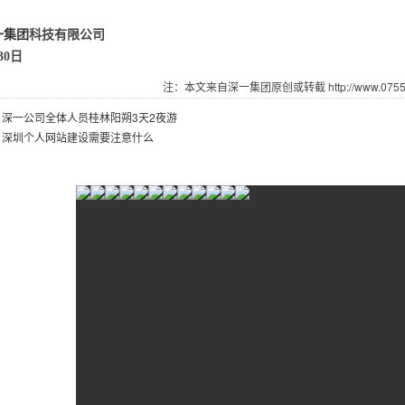
一集团
科技有限公司
30日
注：本文来自深一集团原创或转截 http://www.07551.
：
深一公司全体人员桂林阳朔3天2夜游
：
深圳个人网站建设需要注意什么