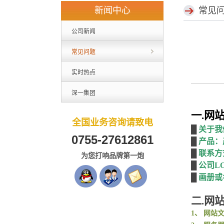
新闻中心
常见
公司新闻
常见问题
实时热点
深一集团
一
.网
全国业务咨询请致电
█
关于我
0755-27612861
█
产品：
█
联系方
为您打响品牌第一炮
█
公司
L
█
画册或
二
.
网
1
、
网站