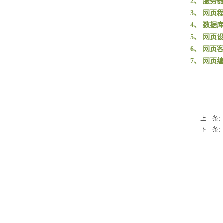
2
、
服务
3
、
网页
4
、
数据
5
、
网页
6
、
网页
7
、
网页
上一条
下一条