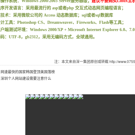
器操作系统：
Windows 2000/2003 Server
服务器版；
建议不要购买
Linux
主
程序开发语言：采用最流行的
asp
或者
php
交互式动态网页编程语言；
库技术：采用微软公司的
Access
动态数据库；
sql
或者
sql
数据库
设计工具：
Photoshop CS
、
Dreamweaver
、
Fireworks
、
Flash
等工具；
客户端测试环境：
Windows 2000/XP + Microsoft Internet Explorer 6.0
、
7.0
编码：
UTF-8
，
gb2312
，采用无编码方式，全球通用。
注：本文来自深一集团原创或转截 http://www.07551.
：
网速最快的国家韩国登顶美国落榜
：
深圳个人网站建设需要注意什么