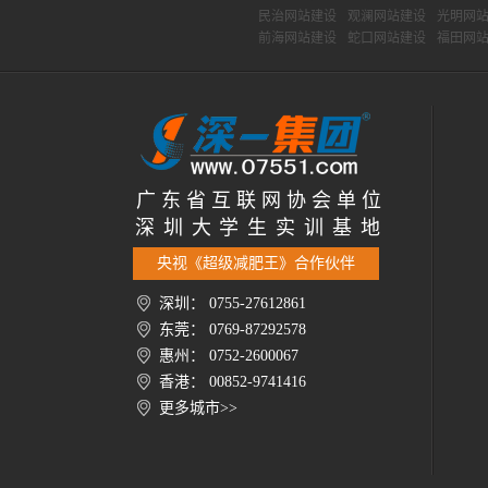
民治网站建设
观澜网站建设
光明网
前海网站建设
蛇口网站建设
福田网
广 东 省 互 联 网 协 会 单 位
深 圳 大 学 生 实 训 基 地
央视《超级减肥王》合作伙伴
深圳： 0755-27612861
东莞： 0769-87292578
惠州： 0752-2600067
香港： 00852-9741416
更多城市>>