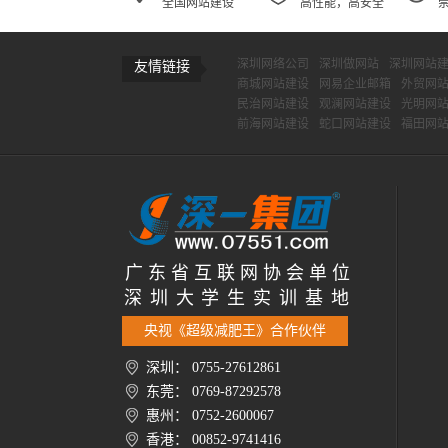
全国网站建设
高性能，高安全
深圳网络公司
深圳做网站
深圳网站
友情链接
商城网站建设
网易企业邮箱
外贸网
民治网站建设
观澜网站建设
光明网
前海网站建设
蛇口网站建设
福田网
广 东 省 互 联 网 协 会 单 位
深 圳 大 学 生 实 训 基 地
央视《超级减肥王》合作伙伴
深圳： 0755-27612861
东莞： 0769-87292578
惠州： 0752-2600067
香港： 00852-9741416