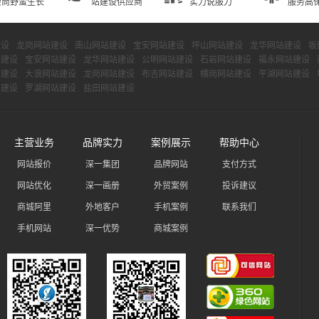
崇尚野蛮生长
站建设供应商
实力说服力
服务高
建设
龙岗网站建设
南山网站建设
宝安网站建设
坪山网站建设
龙华网站建设
坂
站建设
宝安网站建设
龙华网站建设
公明网站建设
石岩网站建设
福永网站建设
站建设
大浪网站建设
龙岗网站建设
布吉网站建设
横岗网站建设
平湖网站建设
站建设
罗湖网站建设
盐田网站建设
主营业务
品牌实力
案例展示
帮助中心
网站报价
深一集团
品牌网站
支付方式
网站优化
深一画册
外贸案例
投诉建议
商城阿里
外地客户
手机案例
联系我们
手机网站
深一优势
商城案例