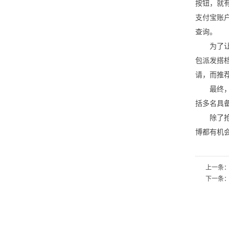
按钮，就有
支付宝账
查询。
为了让更
包派发搭档
请，而推荐
最终，微博
括多名具
除了抢红
博都有机
上一条
下一条