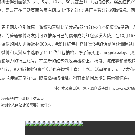
机会得到面额为1元、5元、10元、50元甚至1111元的红包。奖品红
户，网友可在活动页面首页右侧点击“我的红包”进行查看红包领取情况，
多网友抢到优惠，微博和天猫此前发起#双11红包拍档征集令#活动，
，而普通微博网友则可以推荐自己的偶像成为红包派发大使。在10月15日-
偶像的网友则接近44000人，#双11红包拍档征集令#的话题阅读量超过1
和天猫从中选取了1111位红包拍档，除了陈奕迅、angelababy
备影响力的行业账号。在最新的红包派发英雄榜上，杨幂、陈伟霆和萧敬腾
包，#天猫神秘包裹#活动也在微博上宣告上线。活动期间，点击“发布微
会赢取神秘定制好礼。随着活动的推进，将有更多网友抢到实惠和惊喜。
注：本文来自深一集团原创或转截 http://www.07551.
：
为何蓝翔在互联网上这么火
：
深圳个人网站建设需要注意什么