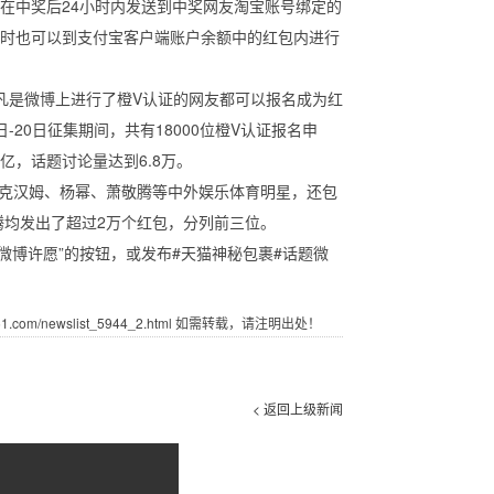
包将在中奖后24小时内发送到中奖网友淘宝账号绑定的
同时也可以到支付宝客户端账户余额中的红包内进行
凡是微博上进行了橙V认证的网友都可以报名成为红
20日征集期间，共有18000位橙V认证报名申
亿，话题讨论量达到6.8万。
、贝克汉姆、杨幂、萧敬腾等中外娱乐体育明星，还包
均发出了超过2万个红包，分列前三位。
博许愿”的按钮，或发布#天猫神秘包裹#话题微
com/newslist_5944_2.html 如需转载，请注明出处！
< 返回上级新闻