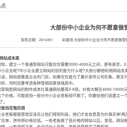
热点
大部份中小企业为何不愿意做
发布日期：2014/8/1 关键词:大部份中小企业为何不愿意做营
网站成本高
建立一个普通型网站可能仅仅需要3000-4000元之间，更有甚至，2
中小企业呢?中小企业建立网站的目的是为什么呢?大部分都想利用网站去
，网站就像是企业的门店，如果仅仅是为了展示宣传公司形象，那无可
修好，同时还要考虑各种营销因素穿插其中。
型网站的制作成本比普通网站要高3-6倍，价格大概在4000-1500
这个价格，可能就怕一部分中小企业老板给吓跑了。你要给他们说建立一
掉了。
板怕花冤枉钱
老板都是感觉应该先让他们得到利益，他们才会去愿意为价值买单!再
了拉单，拼命把价格拉低。一些老板做了低价格的网站以后，发现，网站
编辑。一套流程下来，也没见什么起色，老板还感觉花了冤枉钱。