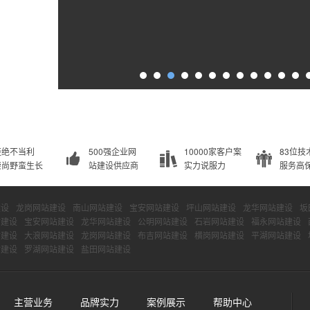
拒绝不当利
500强企业网
10000家客户案
83位技
崇尚野蛮生长
站建设供应商
实力说服力
服务高
建设
龙岗网站建设
南山网站建设
宝安网站建设
坪山网站建设
龙华网站建设
坂
站建设
宝安网站建设
龙华网站建设
公明网站建设
石岩网站建设
福永网站建设
站建设
大浪网站建设
龙岗网站建设
布吉网站建设
横岗网站建设
平湖网站建设
站建设
罗湖网站建设
盐田网站建设
主营业务
品牌实力
案例展示
帮助中心