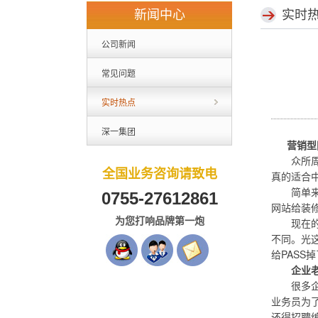
新闻中心
实时
公司新闻
常见问题
实时热点
深一集团
营销型
众所周知，
全国业务咨询请致电
真的适合
简单来说
0755-27612861
网站给装
为您打响品牌第一炮
现在的营销
不同。光
给PASS
企业老
很多企业
业务员为
还得招聘