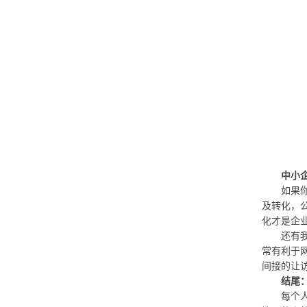
中小企
如果你真
及转化，
化才是企
还有我想
常有利于
间接的让
结尾
每个人都