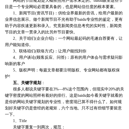
网站的节目规划是大概依照用户需求来定的。baidu眼里这些节
目是一个专业网站必需要具备的，也是网站信任度的根本要素。
1、新闻节目(资讯节目)：供给业界最新的音讯，给用户最新的
业界信息展示。做个新闻节目不光有助于baidu专业性的鉴定，更有
助于内容疾速更新和录入。究竟新闻类信息考究的实时性，新闻类
节目的文章一贯录入的比另外节目要快。
2、关于咱们(企业介绍)：一个网站最起码的毛遂自荐要有，让
用户能知道你。
3、联络咱们(联络方式)：让用户能找到你
4、用户谈论(顾客反应、问答)：原有的用户体会与需求疑问影
响新的客户
5、版权声明：每篇文章都要注明版权、专业网站都有版权保
护!
五、关键字规划
：
很多人都说关键字要在3%—8%这个范围内，但现实中20%的关
键字密度的网站照样有着好的排行。这是baidu如今看关键字就看的
是你的网站关键字规划的专业性，密度现已算不得什么了。如何规
划好关键字仍是曾经的老规矩，六个当地。只不过有些细节要留意
一下。
1、Title
关键字重复一到两次，规范：