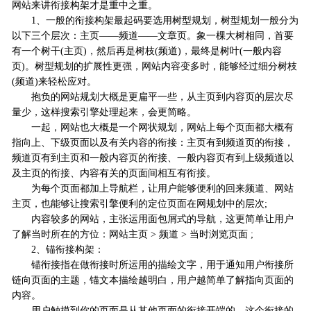
网站来讲衔接构架才是重中之重。
1、一般的衔接构架最起码要选用树型规划，树型规划一般分为
以下三个层次：主页——频道——文章页。象一棵大树相同，首要
有一个树干(主页)，然后再是树枝(频道)，最终是树叶(一般内容
页)。树型规划的扩展性更强，网站内容变多时，能够经过细分树枝
(频道)来轻松应对。
抱负的网站规划大概是更扁平一些，从主页到内容页的层次尽
量少，这样搜索引擎处理起来，会更简略。
一起，网站也大概是一个网状规划，网站上每个页面都大概有
指向上、下级页面以及有关内容的衔接：主页有到频道页的衔接，
频道页有到主页和一般内容页的衔接、一般内容页有到上级频道以
及主页的衔接、内容有关的页面间相互有衔接。
为每个页面都加上导航栏，让用户能够便利的回来频道、网站
主页，也能够让搜索引擎便利的定位页面在网规划中的层次;
内容较多的网站，主张运用面包屑式的导航，这更简单让用户
了解当时所在的方位：网站主页 > 频道 > 当时浏览页面 ;
2、锚衔接构架：
锚衔接指在做衔接时所运用的描绘文字，用于通知用户衔接所
链向页面的主题，锚文本描绘越明白，用户越简单了解指向页面的
内容。
用户触摸到你的页面是从其他页面的衔接开端的，这个衔接的