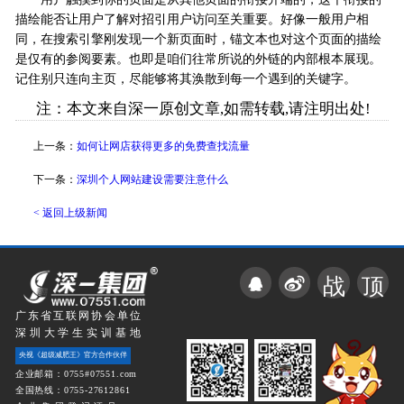
描绘能否让用户了解对招引用户访问至关重要。好像一般用户相
同，在搜索引擎刚发现一个新页面时，锚文本也对这个页面的描绘
是仅有的参阅要素。也即是咱们往常所说的外链的内部根本展现。
记住别只连向主页，尽能够将其涣散到每一个遇到的关键字。
注：本文来自深一原创文章,如需转载,请注明出处!
上一条：
如何让网店获得更多的免费查找流量
下一条：
深圳个人网站建设需要注意什么
< 返回上级新闻
战
顶
广东省互联网协会单位
深圳大学生实训基地
央视《超级减肥王》官方合作伙伴
企业邮箱：0755#07551.com
全国热线：0755-27612861