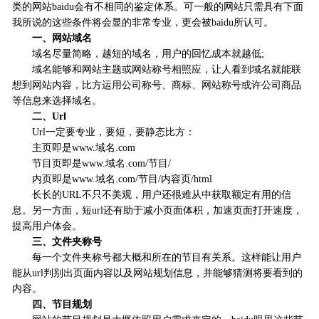
类的网站baidu会有不相同的鉴定体系。可一般的网站只需具有下面
我所说的这些条件将会显的非常专业，更会被baidu所认可。
一、网站域名
域名尽量简略，越短的域名，用户的回忆成本就越低;
域名能够和网站主题或网站称号相照应，让人看到域名就能联
想到网站内容，比方运用公司称号、商标、网站称号或许公司商品
等信息来选择域名。
二、Url
Url一定要专业，要短，要静态比方：
主页即是www.域名.com
节目页即是www.域名.com/节目/
内页即是www.域名.com/节目/内容页/html
长长的URL不只不美观，用户还很难从中获取额定有用的信
息。另一方面，短url还有助于减小页面体积，加速页面打开速度，
提高用户体会。
三、文件夹称号
每一个文件夹称号都大概和所在的节目有关系。这样能让用户
能从url判别出页面内容以及网站规划信息，并能够猜测将要看到的
内容。
四、节目规划