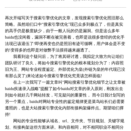
外地客户专栏
深一技术团队
再次开端写关于搜索引擎优化的文章，发现搜索引擎优化照旧那么
工单提交
简略。虽然咱们口中“搜索引擎优化”现已众多到极点了，但是真实
的高手仍是极度缺少，由于一般人玩的仍是漏洞。但是这么多年
baidu也没闲着，漏洞不断在被完善着，也即是说很多曾经的优化手
法现已该退伍了!即便再变也仍是照旧有迹可循啊，用户体会是不变
的!变得多的也即是对做弊手法摸得越来越透了。
我看到这个疑问后，为了将其研讨透，我拟定大致方向让咱们
团队研讨了良久，将如今搜索引擎优化的根本规划分为了：内容照
旧为王、网站专业程度鉴定、外部优化为皇(外链为皇的年代现已没
有那么灵了)来论述如今搜索引擎优化究竟该怎样面临!
在上一次我写了一篇文章叫“网站搜索引擎优化细节之让文章被
baidu疾速录入战略”提醒了如今baidu对文章的录入原则，刚发出去
到如今就好几千网站转发，可见疑问的重要性， 而今日我计划写的
另一个重点，baidu对网站专业性的鉴定规律更是菜鸟站长们必需要
遵照的，也是大站搜索引擎优化内部衔接构架爆炸点。期望咱们撑
持!
网站的专业性能够从域名、url、文件夹、节目规划、关键字规
划、衔接构架这些方面来讲。和内容相同，对不相同职业不相同分