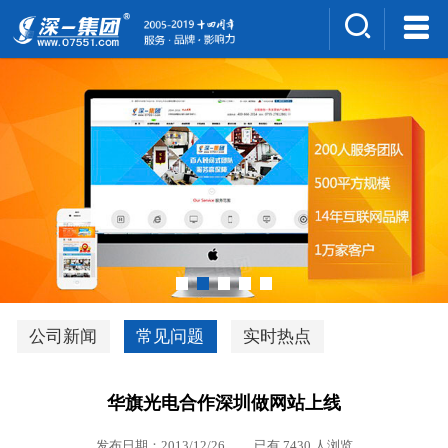
集团介绍
人才招聘
案例展示
新闻中心
深一风采
联系我们
深优通系统V3.0
公司新闻
常见问题
实时热点
行业解决方案
华旗光电合作深圳做网站上线
深一集团优势
发布日期：2013/12/26 已有 7430 人浏览