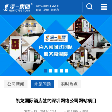
集团介绍
人才招聘
案例展示
新闻中心
深一风采
联系我们
深优通系统V3.0
公司新闻
常见问题
实时热点
行业解决方案
凯龙国际酒店签约深圳网络公司网站项目
深一集团优势
发布日期：2013/12/24 已有 7190 人浏览