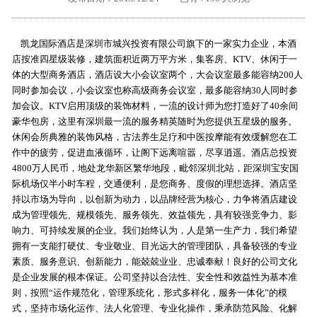
外地客户专栏
深一技术团队
凯龙国际酒店是深圳市城兴投资有限公司旗下的一家实力企业，本酒
工单提交
店按准四星级装修，建筑面积近两万平方米，集客房、KTV、休闲于一
体的大型商务酒店，酒店设大小会议室两个，大会议室最多能容纳200人
同时参加会议，小会议室也称高级商务会议室，最多能容纳30人同时参
加会议。KTV启用顶级的装饰材料，一流的设计师为您打造好了40余间
豪华包房，这里有深圳最一流的服务精英随时为您提供五星级的服务。
休闲会所典雅的装饰风格，古法养生足疗和中医按摩能有效缓解您在工
作中的疲劳，促进血液循环，让阁下远离喧嚣，尽享逍遥。酒店总投资
4800万人民币，地处龙华新区繁华地段，毗邻深圳北站，距深圳宝安国
际机场仅半小时车程，交通便利，是您商务、度假的理想选择。酒店坚
持以市场为导向，以创新为动力，以品牌经营为核心，力争将酒店建设
成为管理领先、规模领先、服务领先、效益领先，具有较强竞争力、影
响力、可持续发展的企业。我们始终认为，人是第一生产力，我们希望
拥有一支能打硬仗、专业敬业、目光远大的管理团队，具备较强的专业
素质、服务意识、创新能力，能兢兢业业、忠诚奉献！良好的公司文化
是企业发展的根本保证。公司坚持以合法性、安全性和效益性为基本准
则，按照“运作规范化，管理系统化，形式多样化，服务一体化”的模
式，坚持市场化运作、法人化管理、专业化操作，秉承防范风险、化解