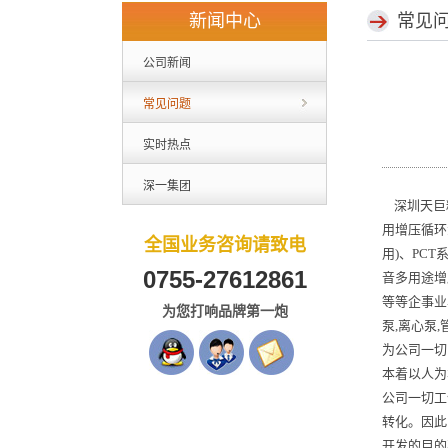
新闻中心
常见
公司新闻
常见问题
实时热点
深一集团
深圳天巨精
用增压循环
全国业务咨询请致电
用)、PC
0755-27612861
音多用途增
等等企事业
为您打响品牌第一炮
泵,离心泵
为公司一切
本着以人为
公司一切工
转化。因此
开发的目的