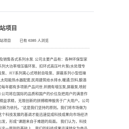
站项目
站项目 已有 6385 人浏览
及销售各式系列水泵. 公司主要产品有：各种环保型家
系列大功率增压循环泵、扣环式高压叶片泵(水处理专
自吸泵、JET系列离心式喷射自吸泵、屏蔽系列小型低噪
太阳能热水器配套,民用建筑给水排水,暖通,饮料,酿酒
司每年都有多项新产品问世.并拥有增压泵,屏蔽泵,喷射
构.公司将在国际的品质和国产的价位及把用户的满意作
，精益求精，无限创新的拼搏精神服务于广大用户。公司
技创新为依托。”这是我们坚持的原则。我们将市场做为
这个科技发展的基调才能迅速促成科技成果向市场经济
发，形成“课题来自于难题的局面。 我们认为，科技
在这一原则的基础上，我们的科技成果迅速转化为商品