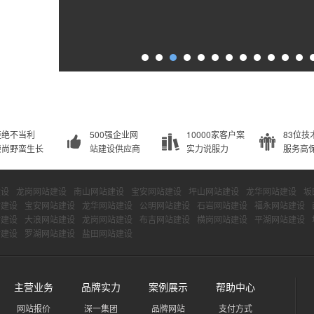
拒绝不当利
500强企业网
10000家客户案
83位技
崇尚野蛮生长
站建设供应商
实力说服力
服务高
建设
龙岗网站建设
南山网站建设
宝安网站建设
坪山网站建设
龙华网站建设
坂
站建设
宝安网站建设
龙华网站建设
公明网站建设
石岩网站建设
福永网站建设
站建设
大浪网站建设
龙岗网站建设
布吉网站建设
横岗网站建设
平湖网站建设
站建设
罗湖网站建设
盐田网站建设
主营业务
品牌实力
案例展示
帮助中心
网站报价
深一集团
品牌网站
支付方式