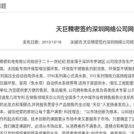
问题
天巨精密签约深圳网络公司网
发布日期：2013/12/18 关键词:天巨精密签约深圳网络公司网
密机电有限公司始创于二十一世纪初.现坐落于深圳市罗湖区.公司现涉及生产
泵、太阳能专用环保型增压循环泵、环保型不锈钢系列射流泵、环保型不锈钢
T系列高压全自动自吸供水泵、TPM系列离心式清水泵、PAT系列强吸力高扬程
压循环泵、家用（免水塔）自动供水系统等等.适用于家庭供水、增压,工程配套,
单位,为您提供更方便的售前、售后服务. 公司拥有数名水泵及各类技术专家.公
,管道泵几项专利.在销售领域天巨公司在全国多个大中城市设有销售服务分支机
的出发点和落脚点,并将服务贯穿于产品销售的全过程.“天巨”人发扬奋发向上
本，诚信经营的原则让每个客户满意! 科技理念： “以市场创新为根本，以科
作的起点和归宿。技术创新的课题要从市场中来又要服务于市场。只要确定了
，我们确定课题时，必须从市场出发，从消费者的不满意点，遗憾点和希望点出
不只是取得成果和提高成果的水平，而是要用成果去“创造市场，服务用户。“