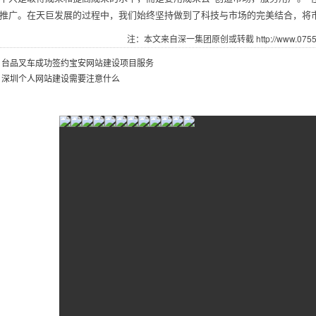
推广。在天巨发展的过程中，我们始终坚持做到了科技与市场的完美结合，将
注：本文来自深一集团原创或转截 http://www.07551.
：
台品叉车成功签约宝安网站建设项目服务
：
深圳个人网站建设需要注意什么