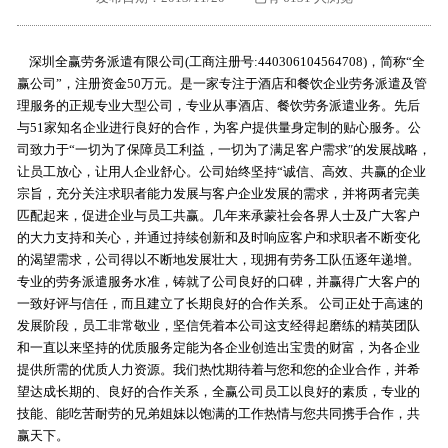
外地客户专栏
深一技术团队
深圳全赢劳务派遣有限公司(工商注册号:440306104564708)，简称“全
工单提交
赢公司”，注册资金50万元。是一家专注于酒店和餐饮企业劳务派遣及管
理服务的正规专业大型公司，专业从事酒店、餐饮劳务派遣业务。先后
与51家知名企业进行良好的合作，为客户提供量身定制的贴心服务。公
司致力于“一切为了保障员工利益，一切为了满足客户需求″的发展战略，
让员工放心，让用人企业舒心。公司始终坚持“诚信、高效、共赢的企业
宗旨，充分关注求职者能力发展与客户企业发展的需求，并将两者完美
匹配起来，促进企业与员工共赢。几年来承蒙社会各界人士及广大客户
的大力支持和关心，并通过持续创新和及时响应客户和求职者不断变化
的渴望需求，公司得以不断地发展壮大，现拥有劳务工队伍逐年递增。
专业的劳务派遣服务水准，铸就了公司良好的口碑，并赢得广大客户的
一致好评与信任，而且建立了长期良好的合作关系。 公司正处于高速的
发展阶段，员工非常敬业，坚信凭着本公司这支经得起磨练的精英团队
和一直以来坚持的优质服务定能为各企业创造出宝贵的财富，为各企业
提供所需的优质人力资源。我们热忱期待着与您和您的企业合作，并希
望达成长期的、良好的合作关系，全赢公司员工以良好的素质，专业的
技能、能吃苦耐劳的兄弟姐妹以饱满的工作热情与您共同携手合作，共
赢天下。