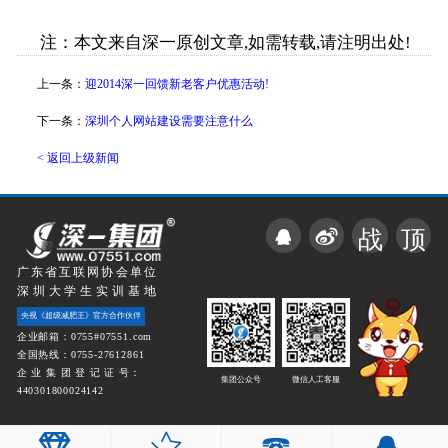
注：本文来自深一原创文章,如需转载,请注明出处!
上一条：
迎2014深一回馈新老客户优惠活动!
下一条：
深圳个人网站建设需要注意什么
< 返回上级新闻
战
顶
广东省互联网协会单位
深圳大学生实训基地
央视《超级减肥王》官方合作伙伴
企业邮箱：0755#07551.com
全国热线：0755-27612861
企 业 集 团 登 记 证 号：
集团公众号
微信人工客服
440301800024142