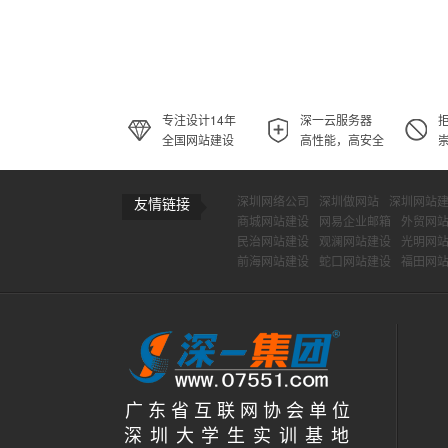
专注设计14年
深一云服务器
全国网站建设
高性能，高安全
深圳网络公司
深圳做网站
深圳网站
友情链接
商城网站建设
网易企业邮箱
外贸网
民治网站建设
观澜网站建设
光明网
前海网站建设
蛇口网站建设
福田网
广 东 省 互 联 网 协 会 单 位
深 圳 大 学 生 实 训 基 地