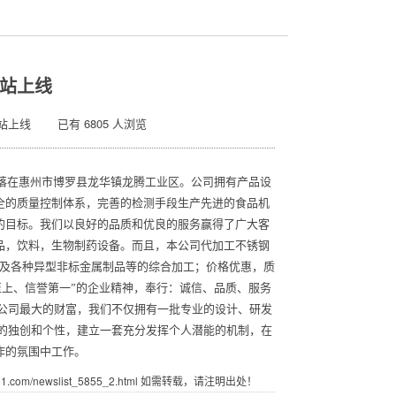
站上线
站上线 已有 6805 人浏览
落在惠州市博罗县龙华镇龙腾工业区。公司拥有产品设
全的质量控制体系，完善的检测手段生产先进的食品机
的目标。我们以良好的品质和优良的服务赢得了广大客
品，饮料，生物制药设备。而且，本公司代加工不锈钢
以及各种异型非标金属制品等的综合加工；价格优惠，质
至上、信誉第一”的企业精神，奉行：诚信、品质、服务
公司最大的财富，我们不仅拥有一批专业的设计、研发
的独创和个性，建立一套充分发挥个人潜能的机制，在
作的氛围中工作。
com/newslist_5855_2.html 如需转载，请注明出处！