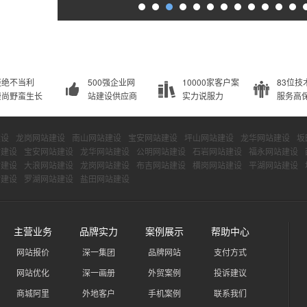
拒绝不当利
500强企业网
10000家客户案
83位技
崇尚野蛮生长
站建设供应商
实力说服力
服务高
建设
龙岗网站建设
南山网站建设
宝安网站建设
坪山网站建设
龙华网站建设
坂
站建设
宝安网站建设
龙华网站建设
公明网站建设
石岩网站建设
福永网站建设
站建设
大浪网站建设
龙岗网站建设
布吉网站建设
横岗网站建设
平湖网站建设
站建设
罗湖网站建设
盐田网站建设
主营业务
品牌实力
案例展示
帮助中心
网站报价
深一集团
品牌网站
支付方式
网站优化
深一画册
外贸案例
投诉建议
商城阿里
外地客户
手机案例
联系我们