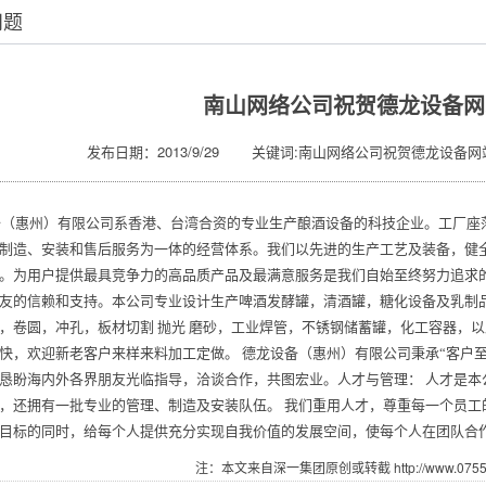
问题
南山网络公司祝贺德龙设备网
发布日期：2013/9/29 关键词:南山网络公司祝贺德龙设备网
（惠州）有限公司系香港、台湾合资的专业生产酿酒设备的科技企业。工厂座
制造、安装和售后服务为一体的经营体系。我们以先进的生产工艺及装备，健
。为用户提供最具竞争力的高品质产品及最满意服务是我们自始至终努力追求
友的信赖和支持。本公司专业设计生产啤酒发酵罐，清酒罐，糖化设备及乳制
，卷圆，冲孔，板材切割 抛光 磨砂，工业焊管，不锈钢储蓄罐，化工容器，
快，欢迎新老客户来样来料加工定做。 德龙设备（惠州）有限公司秉承“客户
恳盼海内外各界朋友光临指导，洽谈合作，共图宏业。人才与管理： 人才是本
，还拥有一批专业的管理、制造及安装队伍。 我们重用人才，尊重每一个员工
目标的同时，给每个人提供充分实现自我价值的发展空间，使每个人在团队合
注：本文来自深一集团原创或转截 http://www.07551.