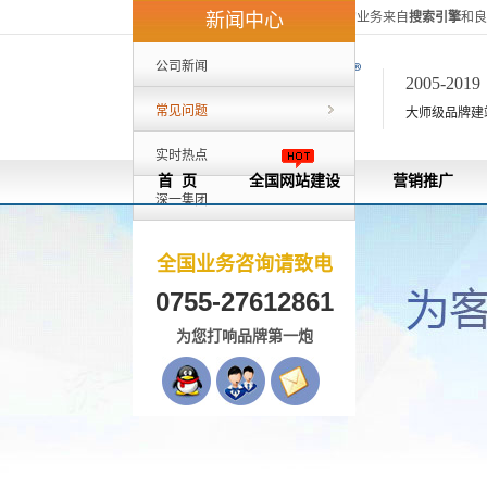
深一集团40%的客户来自外地，80%的业务来自
搜索引擎
和良
新闻中心
公司新闻
2005-201
常见问题
大师级品牌建站[
实时热点
首 页
全国网站建设
营销推广
深一集团
全国业务咨询请致电
0755-27612861
为您打响品牌第一炮