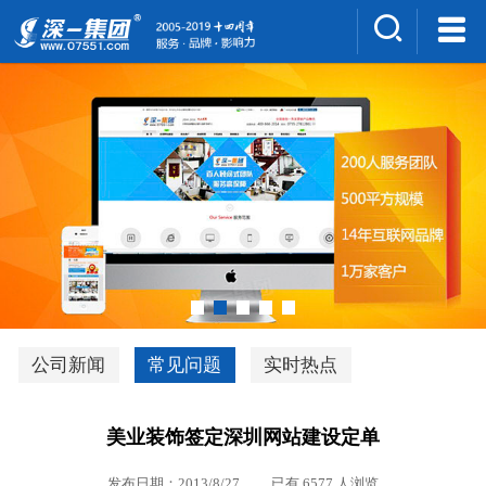
集团介绍
人才招聘
案例展示
新闻中心
深一风采
联系我们
深优通系统V3.0
公司新闻
常见问题
实时热点
行业解决方案
美业装饰签定深圳网站建设定单
深一集团优势
发布日期：2013/8/27 已有 6577 人浏览