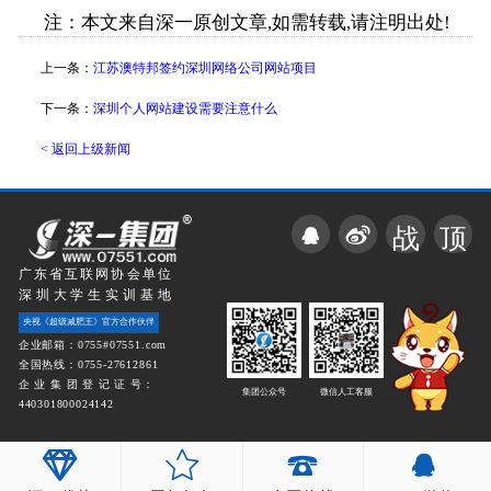
注：本文来自深一原创文章,如需转载,请注明出处!
上一条：
江苏澳特邦签约深圳网络公司网站项目
下一条：
深圳个人网站建设需要注意什么
< 返回上级新闻
战
顶
广东省互联网协会单位
深圳大学生实训基地
央视《超级减肥王》官方合作伙伴
企业邮箱：0755#07551.com
全国热线：0755-27612861
企 业 集 团 登 记 证 号：
集团公众号
微信人工客服
440301800024142