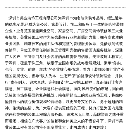
外地客户专栏
深一技术团队
深圳市美业装饰工程有限公司为深圳市知名装饰装修品牌。经过近年
工单提交
的稳步发展,已成为集公装、家装设计、施工和服务于一体的综合性装饰
企业：业务范围覆盖商业空间、家居空间、厂房空间装饰装修等三大业
务板块。美业装饰工程作为装饰装修行业的新崛起力量，拥有高素质的
业务团队、精湛技艺的施工队伍和完整的管理服务体系。凭借顾问式装
修辅导、单位工序责任制的施工管理和完整的售后回访服务机制，深受
广大客户、主管部门及社会各界的高度赞誉与信赖。美业装饰工程立足
于深圳，覆盖于珠三角、放眼于全国市场的战略发展规划。秉承“务实、
包容、专业、前瞻、超越“的企业核心价值观；着力于装饰装修行业产业
链的发展优化，倡导“以人为本、生态环保”的健康设计装饰理念，并执
行“责任到人、追求卓越、完善细节”的工程施工精神，真正做到让客户
满意、员工满意、企业满意和社会满意。 面对风云变幻的市场，国内建
筑装饰市场多层面的复杂挑战，站在新起点上的美业装饰工程，将始终
坚持自己的核心价值观和经营理念，以更加务实的作风、勇于超越的精
神、饱满的热情，为广大客户提供更优质的工程，努力打造为国内最受
信任和赞誉的装饰工程综合服务商。 追求永无止境，品牌塑造之路任重
而道远，相信在广大客户的信赖和全体美业人的不惜奋斗下，深圳市美
业装饰工程有限公司将不断发展壮大，走向成功！走向辉煌！