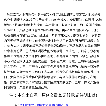
外地客户专栏
深一技术团队
浙江森泰木业有限公司是一家专业生产,加工,销售及安装实木地板的知
工单提交
名企业.森泰实木地板厂位于南浔，1999年成立。众所周知，南浔是“木地
板源头”是实木地板生产基地。年产量8000多万平方米，约占全国产量的
60%以上，产品已经辐射国内98%的市场。更有“中国地板看浙江，浙江
地板看南浔”的行业佳话。经过逾十年的倍速成长，森泰地板以不懈的努
力和坚韧不拔的精神，在中国地板行业创造了史无前例的辉煌成绩！自
2001年以来，森泰地板产品销量持续强劲增长，产品市场占有率在同行
业中名列前茅，已成为亚洲最大的木地板骨干企业之一。如今，森泰地
板在全球构建了多个原材料供应基地；率先建立了国内一流的产品研发
中心和经国家认证的地板实验室；在中国广东、浙江、上海等地区分别
建立了多个大型生产基地，自建了多座具备国际水平的电脑数控蒸汽干
燥设备的大型干燥窑，形成了高标准、现代化的地板精益制造体系。目
前，大自然家居围绕客户需求持续创新，与合作伙伴开放合作，在地
板、家居领域构筑了掌控核心技术解决方案的优势，全球一体化产业链
日臻完善，产量和销量领跑亚洲。
注：本文来自深一原创文章,如需转载,请注明出处!
上一条：
深圳做网站公司祝贺明鑫照明网站上线