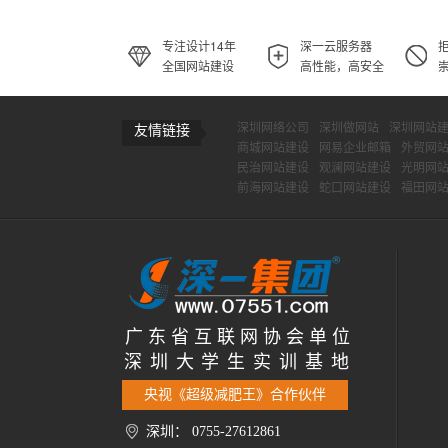
专注设计14年
深一云服务器
全国网站建设
高性能，高安全
深圳网络公司
深圳做网站
深圳网站
友情链接
商城网站建设
网易企业邮箱
外贸网
民治网站建设
观澜网站建设
光明网
前海网站建设
蛇口网站建设
福田网
广 东 省 互 联 网 协 会 单 位
深 圳 大 学 生 实 训 基 地
央视《超级减肥王》合作伙伴
深圳： 0755-27612861