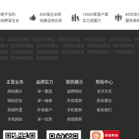
拒绝不当利
500强企业网
10000家客户案
83位技
崇尚野蛮生长
站建设供应商
实力说服力
服务高
建设
龙岗网站建设
南山网站建设
宝安网站建设
坪山网站建设
龙华网站建设
坂
站建设
宝安网站建设
龙华网站建设
公明网站建设
石岩网站建设
福永网站建设
站建设
大浪网站建设
龙岗网站建设
布吉网站建设
横岗网站建设
平湖网站建设
站建设
罗湖网站建设
盐田网站建设
主营业务
品牌实力
案例展示
帮助中心
网站报价
深一集团
品牌网站
支付方式
网站优化
深一画册
外贸案例
投诉建议
商城阿里
外地客户
手机案例
联系我们
手机网站
深一优势
商城案例