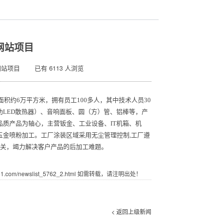
网站项目
网站项目 已有 6113 人浏览
约6万平方米，拥有员工100多人，其中技术人员30
LED散热器）、音响面板、圆（方）管、铝棒等，产
质产品为轴心，主营钣金、工业设备、IT机箱、机
金喷粉加工。工厂涂装区域采用无尘管理控制,工厂遵
把质量关，竭力解决客户产品的后加工难题。
com/newslist_5762_2.html 如需转载，请注明出处！
< 返回上级新闻