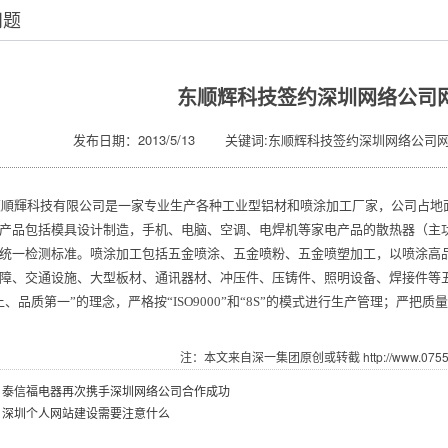
问题
东顺辉科技签约深圳网络公司
发布日期：2013/5/13 关键词:东顺辉科技签约深圳网络公司
輝科技有限公司是一家专业生产各种工业型铝材和喷涂加工厂家，公司占地面积
产品包括模具设计制造，手机、电脑、空调、电焊机等家电产品的散热器（主功
统一检测标准。喷涂加工包括五金喷涂、五金喷粉、五金喷塑加工，以喷涂高品
障、交通设施、大型板材、通讯器材、冲压件、压铸件、照明设备、焊接件等五
上、品质第一”的理念，严格按“ISO9000”和“8S”的模式进行生产管理；严
注：本文来自深一集团原创或转截 http://www.07551.
：
泰信福电器再次携手深圳网络公司合作成功
：
深圳个人网站建设需要注意什么