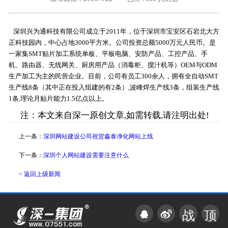
外地客户专栏
深一技术团队
深圳兴为通科技有限公司成立于2011年，位于深圳市宝安区石岩北大方
工单提交
正科技园内，中心占地3000平方米。公司投资总额5000万元人民币。是
一家集SMT贴片加工系统单板、平板电脑、安防产品、工控产品、手
机、路由器、无线网关、厨房用产品（消毒柜、搅汁机等）OEM与ODM
生产加工为主的民营企业。目前，公司有员工300余人，拥有全自动SMT
生产线8条（其中正在投入组建的有2条）,波峰焊生产线3条，组装生产线
1条,理论月贴片能力1.5亿点以上。
注：本文来自深一原创文章,如需转载,请注明出处!
上一条：
深圳网站建设公司祝贺鑫泰净化网站上线
下一条：
深圳个人网站建设需要注意什么
< 返回上级新闻
战
顶