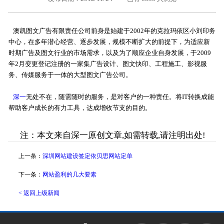
外地客户专栏
深一技术团队
澳凯图文广告有限责任公司前身是始建于2002年的克拉玛依区小刘印务
工单提交
中心，在多年潜心经营、逐步发展，规模不断扩大的前提下，为适应新
时期广告及图文行业的市场需求，以及为了顺应企业自身发展，于2009
年2月变更登记注册的一家集广告设计、图文快印、工程施工、影视服
务、传媒服务于一体的大型图文广告公司。
深一
无处不在，随需随时的服务，是对客户的一种责任。将IT转换成能
帮助客户成长的有力工具，达成增收节支的目的。
注：本文来自深一原创文章,如需转载,请注明出处!
上一条：
深圳网站建设签定依贝思网站定单
下一条：
网站盈利的几大要素
< 返回上级新闻