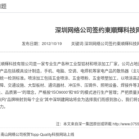
问题
深圳网络公司签约東順輝科技
发布日期：2012/10/19 关键词:深圳网络公司签约東順輝科技
輝科技有限公司是一家专业生产各种工业型铝材和喷涂加工厂家，公司占地面积
产品包括模具设计制造，手机、电脑、空调、电焊机等家电产品的散热器（主功
统一检测标准。喷涂加工包括五金喷涂、五金喷粉、五金喷塑加工，以喷涂高品
障、交通设施、大型板材、通讯器材、冲压件、压铸件、照明设备、焊接件等
上、品质第一”的理念，严格按“ISO9000”和“8S”的模式进行生产管理；严把
团
(R)”品牌映射到每个企业”其中
深圳建网站
将会为选择我们而感到放心，我们将
力。
注：本文来自深一集团原创或转截 http://www.07551.
：
南山网络公司祝贺Topp-Quality科技网站上线