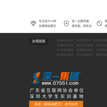
专注设计14年
深一云服务器
全国网站建设
高性能，高安全
深圳网络公司
深圳做网站
深圳网站
友情链接
商城网站建设
网易企业邮箱
外贸网
民治网站建设
观澜网站建设
光明网
前海网站建设
蛇口网站建设
福田网
广 东 省 互 联 网 协 会 单 位
深 圳 大 学 生 实 训 基 地
央视《超级减肥王》合作伙伴