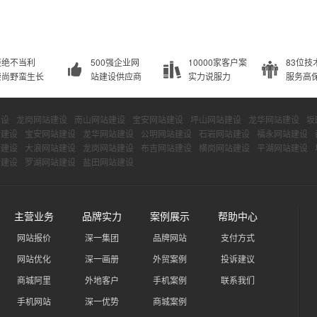
拒绝不当利
500强企业网
10000家客户案
83位技
崇尚野蛮生长
站建设供应商
实力说服力
服务高
建设
龙岗网站建设
南山网站建设
宝安网站建设
坪山网站建设
龙华网站建设
坂
站建设
宝安网站建设
龙华网站建设
公明网站建设
石岩网站建设
福永网站建设
站建设
大浪网站建设
龙岗网站建设
布吉网站建设
横岗网站建设
平湖网站建设
站建设
罗湖网站建设
盐田网站建设
主营业务
品牌实力
案例展示
帮助中心
网站报价
深一集团
品牌网站
支付方式
网站优化
深一画册
外贸案例
投诉建议
商城阿里
外地客户
手机案例
联系我们
手机网站
深一优势
商城案例