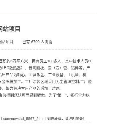
网站项目
网站项目 已有 6709 人浏览
约6万平方米，拥有员工100多人，其中技术人员30
LED散热器）、音响面板、圆（方）管、铝棒等，产
质产品为轴心，主营钣金、工业设备、IT机箱、机
五金喷粉加工。工厂涂装区域采用无尘管理控制,工厂遵
质量关，竭力解决客户产品的后加工难题。
会为得到您认可而感到骄傲。为了“第一”，畅行全力以
com/newslist_5567_2.html 如需转载，请注明出处！