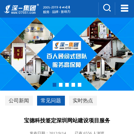
集团介绍
人才招聘
案例展示
新闻中心
深一风采
联系我们
深优通系统V3.0
公司新闻
常见问题
实时热点
行业解决方案
宝德科技签定深圳网站建设项目服务
深一集团优势
发布日期：2012/9/14 已有 6556 人浏览