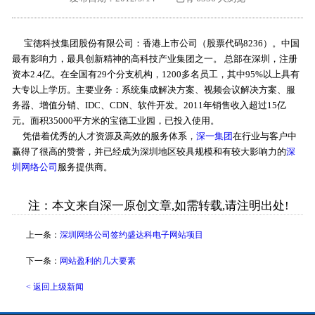
外地客户专栏
深一技术团队
宝德科技集团股份有限公司：香港上市公司（股票代码8236）。中国
工单提交
最有影响力，最具创新精神的高科技产业集团之一。 总部在深圳，注册
资本2.4亿。在全国有29个分支机构，1200多名员工，其中95%以上具有
大专以上学历。主要业务：系统集成解决方案、视频会议解决方案、服
务器、增值分销、IDC、CDN、软件开发。2011年销售收入超过15亿
元。面积35000平方米的宝德工业园，已投入使用。
凭借着优秀的人才资源及高效的服务体系，
深一集团
在行业与客户中
赢得了很高的赞誉，并已经成为深圳地区较具规模和有较大影响力的
深
圳网络公司
服务提供商。
注：本文来自深一原创文章,如需转载,请注明出处!
上一条：
深圳网络公司签约盛达科电子网站项目
下一条：
网站盈利的几大要素
< 返回上级新闻