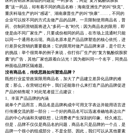
医药营销原来面临的问题是“一药多名”，同是“复方氨酚烷胺胶
囊”这一药品，却有着不同的商品名称：海南亚洲生产的叫“快克”、
重庆科瑞生产的叫“感诺”、湖南康普生产的叫“快康”……，不同的
企业可以按不同的方式去做产品的品牌。一旦限制使用商品名，普
药、仿制药营销面将进入“多药一名”时代：因为商品名的限用，即
使是由不同厂家生产，只要成份相同的药品，在市场上流通时只能
以同一个通用名出现。商品名原本是产品品牌塑造的核心依托，进
行差异化营销的重要载体；它的限用对做产品品牌来讲，是个巨大
的挑战：举个很简单的例子来说，你打你厂生产的“复方氨酚烷胺胶
囊”的广告，其他厂家也跟着白沾光！因为都叫同一个名字，同类品
种面临品牌区隔难题。
没有商品名，传统思路如何塑造品牌？
既然行业监管政策限用商品名，加大了产品建立差异化品牌的难
度；那么，在营销过程中，我们还能靠什么来打造产品的品牌促进
产品的销售呢？对此笔者提三点建议：
1、丰富产品品牌的内涵
就单个产品而言，商品名是品牌构成中可用文字表达并能用语言进
行传播交流的那一部分；一个好的商品名可以迅速准确地表达出产
品的中心内涵和关键联想，让消费者产生深刻的印象、经久难忘。
但是，品牌不仅仅是商品名的问题，商品名只是品牌的一个点，是
品牌一个很小的组成部分，不是全部。因此，我们可以从其他要素