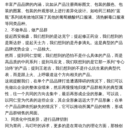
丰富产品品牌的内涵，比如从产品注册商标图文、包装的颜色、包
装的图案、包装的外观形状上进行差异化设计。如哈药三精的“蓝
瓶”系列就有效地区隔了其他的葡萄糖酸钙口服液、清热解毒口服液
等同类品种。
2、不做单品，做产品群
提起西安杨森，我们想到的是达克宁；提起修正药业，我们想到的
是斯达舒，提起天士力，我们想到的是丹参滴丸。这是典型的产品
品牌优势企业，一品独大。
然而，提到同仁堂呢，我们想到的恐怕不是什么具体的产品，而是
高品质的中药系列；提到马应龙，我们联想到的是它那一系列“专心
治痔”的产品；提到王老吉，我们想到的不是什么抗生素的典型代
表，而是跟上火、上呼吸道这个方向相关的产品。
这就提醒我们，在单个产品品牌打造遭遇障碍的情况下，我们可以
先做出企业的整体业绩来，然后再慢慢地归拢产品群相关的典型属
性，往一个共同的方向去集中，最后再形成企业的形象。可以说，
以同仁堂为代表的这些企业，其企业形象远远大于产品形象；在单
个产品品牌依托缺失的情况下，它可以推动所属产品的销售，形成
产品群销售的局面。
3、同质化中找差异，进行品牌切割
同为胃药，马叮咛的诉求，更多的是在胃动力的理论方面，那独创