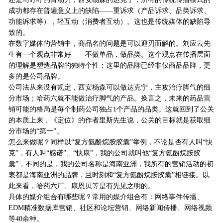
成功都存在普遍意义上的缺陷——重诉求（产品诉求、品类诉求、
功能诉求等），轻互动（消费者互动）。这也是传统媒体的缺陷导
致的。
在数字媒体的营销中，商品名的问题是可以迎刃而解的。刘应云先
生有一个观点非常好——不做单品，做品类。这个观点在传播层面
的理解是塑造品牌的独特个性；这里的品牌已经非仅商品品牌，更
多的是公司品牌。
公司法从来没有规定，西安杨森可以做达克宁，主攻治疗脚气的细
分市场；哈药六就不能做治疗脚气的产品。换言之，未来的药品营
销可能的格局是每个制药公司独占1个产品的品类。这就回到了公关
的本质上来，《定位》的作者里斯先生说，公关的目标就是获取细
分市场的“第一”。
怎么来做呢？同样以“复方氨酚烷胺胶囊”举例，不论是否有人叫“快
克”，有人叫“感诺”、“快康”，我的公司就叫他“复方氨酚烷胺胶
囊”，不同的是，我的公司名称是海南亚洲，我所有的营销活动的初
衷都是海南亚洲的品牌，且时刻和“复方氨酚烷胺胶囊”相链接。以
此来看，哈药六厂、康恩贝等是有先见之明的。
具体的媒介组合有哪些呢？常用的媒介组合有：网络事件传播、
EDM精准数据库营销、社区和论坛营销、网络新闻传播、网络视频
等40余种。