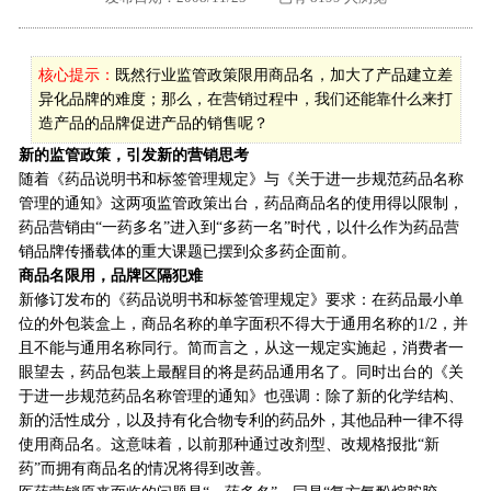
外地客户专栏
深一技术团队
核心提示：
既然行业监管政策限用商品名，加大了产品建立差
工单提交
异化品牌的难度；那么，在营销过程中，我们还能靠什么来打
造产品的品牌促进产品的销售呢？
新的监管政策，引发新的营销思考
随着《药品说明书和标签管理规定》与《关于进一步规范药品名称
管理的通知》这两项监管政策出台，药品商品名的使用得以限制，
药品营销由“一药多名”进入到“多药一名”时代，以什么作为药品营
销品牌传播载体的重大课题已摆到众多药企面前。
商品名限用，品牌区隔犯难
新修订发布的《药品说明书和标签管理规定》要求：在药品最小单
位的外包装盒上，商品名称的单字面积不得大于通用名称的1/2，并
且不能与通用名称同行。简而言之，从这一规定实施起，消费者一
眼望去，药品包装上最醒目的将是药品通用名了。同时出台的《关
于进一步规范药品名称管理的通知》也强调：除了新的化学结构、
新的活性成分，以及持有化合物专利的药品外，其他品种一律不得
使用商品名。这意味着，以前那种通过改剂型、改规格报批“新
药”而拥有商品名的情况将得到改善。