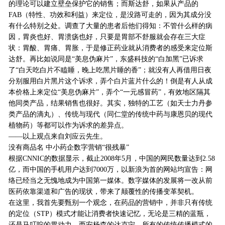
的理论可以建立壁垒保护它的销售；而斯达舒，如果从产品的
FAB（特性、功效和利益）来定位，是没路可走的，因为其成分没
有什么特别之处。调查了大量的患者后他们得知：不管什么样的病
因，胃炎也好、胃溃疡也好，只要是胃部不舒服就会存在三大症
状：胃酸、胃痛、胃胀，于是修正药业就从消费者的感受来定位斯
达舒。再比如说同是“美息伪麻片”，东盛科技的“白加黑”已诉求
了“白天吃白片不瞌睡，晚上吃黑片睡的香”；就没有人再借用日夜
分别服用白片黑片这个诉求，弄个白片蓝片什么的！倒是有人从成
本价格上来定位“美息伪麻片”，弄个“一元感冒药”，有效地区隔其
他同类产品，结果销售也很好。其实，独特的工艺（如天士力丹参
类产品的滴丸）、传统与现代（同仁堂的传统中药与康恩贝的现代
植物药）等都可以作为诉求的差异点。
——以上观点来自刘应云先生。
没有商品名 中小药企数字营销“很残暴”
根据CNNIC的数据显示，截止2008年5月，中国的网民数量达到2.58
亿，而中国的手机用户达到7000万，以新浪为首的网站均宣告：网
络已经当之无愧地成为中国第一媒体。数字媒体的发展将一改从前
医药依靠渠道和广告的现状，带来了颠覆性的传播变革契机。
在这里，我首先要甄别一个观念，在药品的营销中，并非只有传统
的定位（STP）模式才能让消费者快速记忆，无论是三精的蓝瓶，
还是马叮咛的胃动力，西安杨森的达克宁，所有的传统传播模式的