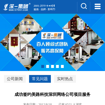
集团介绍
人才招聘
案例展示
新闻中心
深一风采
联系我们
深优通系统V3.0
公司新闻
常见问题
实时热点
行业解决方案
成功签约美路科技深圳网络公司项目服务
深一集团优势
发布日期：2012/8/18 已有 6521 人浏览