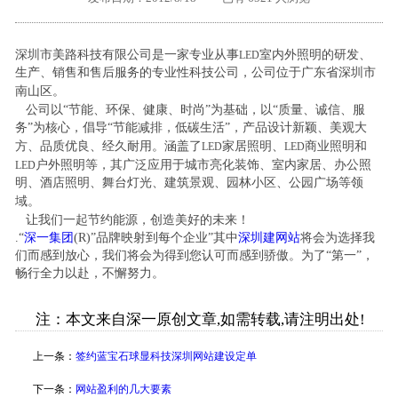
外地客户专栏
深一技术团队
深圳市美路科技有限公司是一家专业从事
室内外照明的研发、
LED
生产、销售和售后服务的专业性科技公司，公司位于广东省深圳市
工单提交
南山区。
公司以“节能、环保、健康、时尚”为基础，以“质量、诚信、服
务”为核心，倡导“节能减排，低碳生活”，产品设计新颖、美观大
方、品质优良、经久耐用。涵盖了
家居照明、
商业照明和
LED
LED
户外照明等，其广泛应用于城市亮化装饰、室内家居、办公照
LED
明、酒店照明、舞台灯光、建筑景观、园林小区、公园广场等领
域。
让我们一起节约能源，创造美好的未来！
.“
深一集团
(R)”品牌映射到每个企业”其中
深圳建网站
将会为选择我
们而感到放心，我们将会为得到您认可而感到骄傲。为了“第一”，
畅行全力以赴，不懈努力。
注：本文来自深一原创文章,如需转载,请注明出处!
上一条：
签约蓝宝石球显科技深圳网站建设定单
下一条：
网站盈利的几大要素