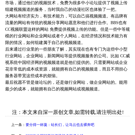
市场，通过他们的视频技术，免费为很多中小论坛提供了视频上传
组建视频频道的服务，当时我自己的动漫社区也体验了一把。
大网站有经济实力，有技术能力，可以自己搞视频频道。有品牌有
流量的网站有传统的视频分享网站愿意和他们进行合作。BBS也有
CC视频联盟这样的网站 免费提供视频上传的功能。但是一些中等规
模的行业网站和企业网站或者个人网站，在经济情况和技术能力有
限的情况，如何组建属于自己的视频频道。
后来通过行业里的一些朋友了解，其实现在也有专门为这些中小型
行业网站，企业网站，新闻网站等提供视频服务的公司。比如 CC威
视系统中国经济网的视频频道就是他们提供的。只需要网站或企业
花非常低的成本或资源，就能拥有自己的视频频道，而且不用担心
服务器带宽这些成本的烦恼。
最后祝愿不管是做论坛的，还是做行业网站，做企业网站的。能用
最少的成本，就能拥有自己的视频网站或视频频道。
注：本文来自深一原创文章,如需转载,请注明出处!
上一条：
要分得一杯羹：站长们，让马云也去裸奔吧