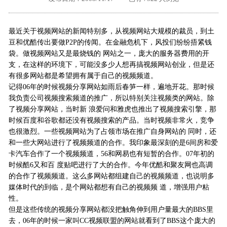
外地客户专栏
深一技术团队
最近关于视频网站的新闻特别多，从视频网站大规模的裁员，到土
工单提交
豆和优酷传出要做P2P的传闻。在金融危机下，风投们纷纷捂紧钱
袋。做视频网站又是最烧钱的 网站之一，庞大的服务器费用的开
支，在这样的环境下，可能没多少人想再搞视频网站创业，但是还
有很多网站都是希望拥有属于自己的视频频道。
记得06年的时候视频分享网站如雨后春笋一样，遍地开花。那时候
我负责公司视频搜索频道的推广，所以特别关注视频类的网站。除
了视频分享网站，当时新 浪爱问和雅虎也推出了视频搜索引擎，那
时候百度和谷歌都还没有视频搜索的产品。当时视频非常火，竞争
也很激烈。一些视频网站为了占领市场在推广自身网站的 同时，还
和一些大网站进行了视频频道的合作。我印象最深刻的是6间房和爱
卡汽车合作了一个视频频道，56和网易也有短暂的合作。07年初的
时候酷6又和百 度贴吧进行了大的合作。今年优酷和聚友网也高调
的合作了视频频道。这么多网站都组建自己的视频频道，也说明多
媒体时代的到临，是个网站都想有自己的视频频 道，增强用户粘
性。
但是这些传统的视频分享网站都没把触角伸到用户量最大的BBS里
去，06年的时候一家叫CC视频联盟的网站就看到了BBS这个庞大的