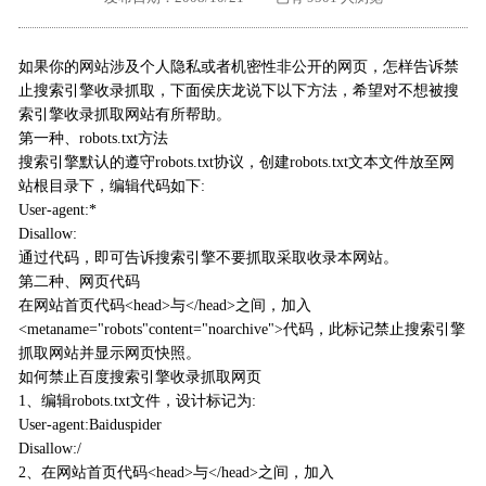
外地客户专栏
深一技术团队
如果你的网站涉及个人隐私或者机密性非公开的网页，怎样告诉禁
工单提交
止搜索引擎收录抓取，下面侯庆龙说下以下方法，希望对不想被搜
索引擎收录抓取网站有所帮助。
第一种、robots.txt方法
搜索引擎默认的遵守robots.txt协议，创建robots.txt文本文件放至网
站根目录下，编辑代码如下:
User-agent:*
Disallow:
通过代码，即可告诉搜索引擎不要抓取采取收录本网站。
第二种、网页代码
在网站首页代码<head>与</head>之间，加入
<metaname="robots"content="noarchive">代码，此标记禁止搜索引擎
抓取网站并显示网页快照。
如何禁止百度搜索引擎收录抓取网页
1、编辑robots.txt文件，设计标记为:
User-agent:Baiduspider
Disallow:/
2、在网站首页代码<head>与</head>之间，加入