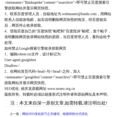
<metaname="Baiduspider"content="noarchive">即可禁止百度搜索引
擎抓取网站并显示网页快照。
3、联系百度管理人员，信箱地址为:webmaster@baidu.com，用网站
联系人信箱发电邮，如实说明删除网页快照的情况，经百度核实
后，网页停止收录抓取。
4、登陆百度自己的“百度快照”帖吧和“百度投诉”帖吧，发个帖子，
表明删除网页收录网站快照的原因，当百度管理人员，看到会给予
处理。
如何禁止Google搜索引擎收录抓取网页
1、编辑robots.txt文件，设计标记为:
User-agent:googlebot
Disallow:/
2、在网站首页代码<head>与</head>之间，加入
<metaname="googlebot"content="noarchive">即可禁止百度搜索引擎
抓取网站并显示网页快照。
SEO优化
:
侯庆龙
原载网址:
www.noseo.org.cn
版权所有。转载时必须以链接形式注明作者和原始网址及本声明。
注：本文来自深一原创文章,如需转载,请注明出处!
上一条：
网站SEO优化技巧之关键词、链接和拆分式优化