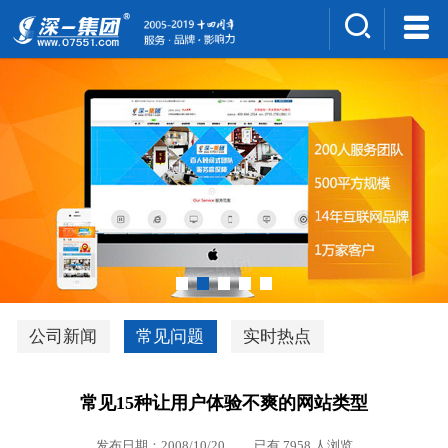
集团介绍
人才招聘
案例展示
新闻中心
深一风采
联系我们
深优通系统V3.0
公司新闻
常见问题
实时热点
行业解决方案
常见15种让用户体验不爽的网站类型
深一集团优势
发布日期：2008/10/20 已有 7958 人浏览