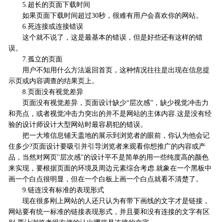
5.超长的页面下载时间
如果页面下载时间超过30秒，很难有用户会喜欢你的网站。
6.死连接或连接错误
这个就不说了，这是最基本的错误，但是好些还有这样的错
误。
7.孤立的页面
用户不知用什么方法返回首页，这种情况往往是出现在信息提
示页或内容调查的结果页上。
8.页面没有视觉差异
页面没有视觉差异，页面设计缺少“层次感”，缺少视觉冲击力
和亮点，或者视觉冲击力突出的并不是网站的主体内容.这是没有经
验的设计师设计大型网站时最容易犯的错误。
把一大堆信息铺天盖地的展示到浏览者的眼前，你认为他会记
住多少?页面设计要吸引并引导浏览者来观看你想推广的内容或产
品，当然对网页"层次感"的设计平不是简单的用一些纯度高的颜色
来实现，要根据页面的环境及周边元素综合考虑.就象在一个黑板中
画一个白点很明显，但在一个白板上画一个白点就看不清楚了。
9.链连没有标准的表现形式
现在很多刚上网站的人还只认为有带下画线的文字才是链接，
网站要有统一标准的链接表现形式，并且要和没有连接的文字有区