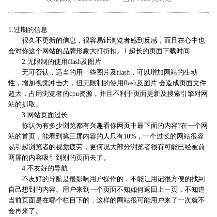
外地客户专栏
深一技术团队
1.过期的信息
工单提交
很久不更新的信息，很容易让浏览者感到反感，而且在心中也
会对你这个网站的品牌形象大打折扣。1.超长的页面下载时间
2.无限制的使用flash及图片
无可否认，适当的用一些图片及flash，可以增加网站的生动
性，增加视觉冲击力，但无限制的使用flash及图片.会造成页面文件
超大，占用浏览者的cpu资源，并且不利于页面更新及搜索引擎对网
站的抓取。
3.网站页面过长
你认为有多少浏览都有兴趣看你网页中最下面的内容?在一个网
站的首页，能看到第三屏内容的人只有10%，一个过长的网站很容
易引起浏览者的视觉疲劳，更何况大部分浏览者很有可能已经被前
两屏的内容吸引到别的页面去了。
4.不友好的导航
不友好的导航是最影响用户操作的，不能让用记很方便的找到
自己想到的内容。用户来到一个页面不知如何返回上一页，不知道
当前页面是在哪个栏目下的，这样的网站很可能用户来了一次就不
会再来了。