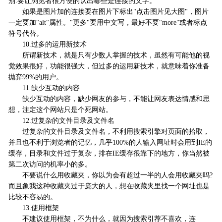
别.要让浏览者很方便的认出哪些是连接的文字。
如果是图片加的连接要在图片下标出"点击图片见大图"，图片
一定要加"alt"属性。"更多"要用中文写，最好不要"more"或者标点
符号代替。
10.过多的运用新技术
所谓新技术，就是只有少数人掌握的技术，虽然有可能他的视
觉效果很好，功能很强大，但过多的运用新技术，就意味着你准备
抛弃99%的用户。
11.缺少互动的内容
缺少互动的内容，缺少网友的参与，不能让网友表达情感和思
想，注定这个网站只是个死网站。
12.过复杂的文件目录及文件名
过复杂的文件目录及文件名，不利用搜索引擎对页面的拾取，
并且也不利于浏览者的记忆，几乎100%的人输入网址时会用到IE的
缓存，目录和文件过于复杂，排在IE缓存很靠下的地方，你当然被
第二次访问的机率小的多。
不要说什么用收藏夹，你以为会有超过一半的人会用收藏夹吗?
而且象我这种收藏夹过于庞大的人，想在收藏夹里找一个网址也是
比较不容易的。
13.使用框架
不建议使用框架，不为什么，就因为搜索引荐不喜欢，连