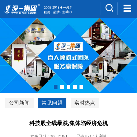
集团介绍
人才招聘
案例展示
新闻中心
深一风采
联系我们
深优通系统V3.0
公司新闻
常见问题
实时热点
行业解决方案
科技股全线暴跌,集体陷经济危机
深一集团优势
发布日期：2008/10/1 已有 8217 人浏览