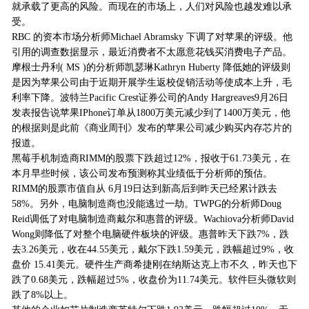
就承载了更高的风险。而现在的市场上，人们对风险也越发难以承
受。
RBC 的资本市场分析师Michael Abramsky 下调了对苹果的评级。他
引用的调查数据显示，最近消费者不太愿意花钱买消费电子产品。
摩根士丹利( MS )的分析师凯瑟琳Kathryn Huberty 降低她的评级则
是因为苹果公司由于近期开展学生返校促销活动等使成本上升，毛
利率下降。波特兰Pacific Crest证券公司的Andy Hargreaves9月26日
发表报告说苹果IPhone订单从1800万美元减少到了1400万美元，他
的根据则是此前《商业周刊》发布的苹果公司减少购买内存芯片的
报道。
黑莓手机制造商RIMM的股票下跌超过12%，报收于61.73美元，在
本月早些时候，该公司发布预测称其业绩低于分析师的预估。
RIMM的股票市值自从 6月19日达到新高后到昨天已经累计跌去
58%。另外，电脑制造商也没能逃过一劫。TWPG的分析师Doug
Reid调低了对电脑制造商戴尔和惠普的评级。Wachiova分析师David
Wong则降低了对整个电脑硬件板块的评级。惠普昨天下跌7%，跌
去3.26美元，收在44.55美元，戴尔下跌1.59美元，跌幅超过9%，收
盘价 15.41美元。硬件生产商希捷刚在纳斯达克上市不久，昨天也下
跌了0.68美元，跌幅超过5%，收盘价为11.74美元。软件巨头微软则
跌了8%以上。