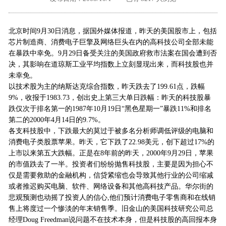
外地客户专栏
深一技术团队
北京时间9月30日消息，据国外媒体报道，昨天的美国股市上，包括
工单提交
芯片制造商、消费电子巨擎及网络巨头在内的高科技公司全部未能
在暴跌中幸免。9月29日备受关注的美国政府救市法案在国会遭到否
决，其影响在道琼斯工业平均指数上立刻显现出来，而科技股也并
未幸免。
以技术股为主的纳斯达克综合指数，昨天跌去了199.61点，跌幅
9%，收报于1983.73，创出史上第三大单日跌幅：昨天的科技股暴
跌仅次于排名第一的1987年10月19日“黑色星期一”暴跌11%和排名
第二的2000年4月14日的9.7%。
各支科技股中，下跌最大的莫过于被多名分析师调低评级的电脑和
消费电子类股票苹果。昨天，它下跌了22.98美元，创下超过17%的
上市以来第五大跌幅。正是在8年前的昨天，2000年9月29日，苹果
的市值跌去了一半。投资者们纷纷抛售科技股，主要是因为担心不
仅是需要救助的金融机构，信贷紧缩也会导致其他行业的公司缩减
或者推迟购买电脑、软件、网络设备和其他高科技产品。华尔街的
悲观预测也动摇了投资人的信心,他们预计消费电子零售商和在线销
售上将度过一个惨淡的年末销售季。旧金山的美国科技研究公司总
经理Doug Freedman说问题不在技术本身，但是科技股的高回报本身