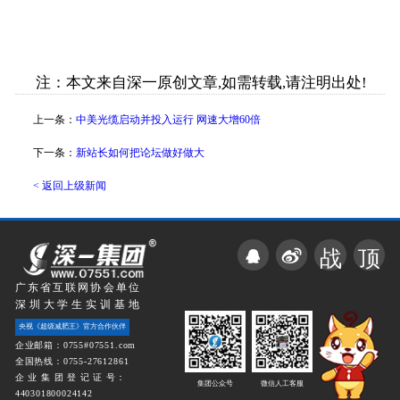
注：本文来自深一原创文章,如需转载,请注明出处!
上一条：
中美光缆启动并投入运行 网速大增60倍
下一条：
新站长如何把论坛做好做大
< 返回上级新闻
战
顶
广东省互联网协会单位
深圳大学生实训基地
央视《超级减肥王》官方合作伙伴
企业邮箱：0755#07551.com
全国热线：0755-27612861
企 业 集 团 登 记 证 号：
集团公众号
微信人工客服
440301800024142