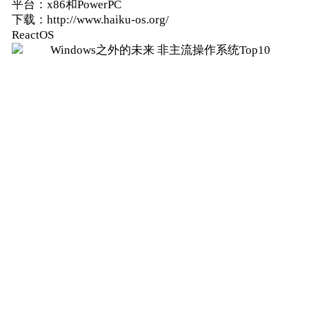
平台：x86和PowerPC
下载：http://www.haiku-os.org/
ReactOS