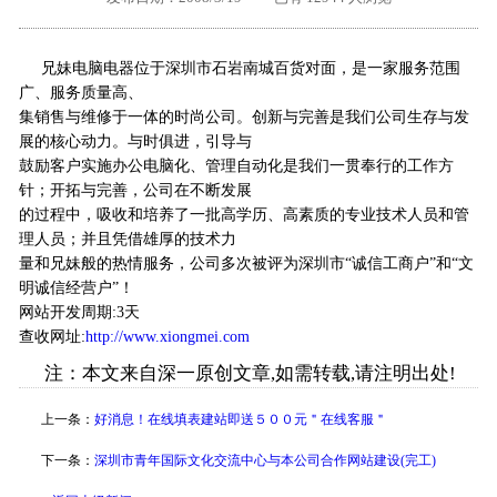
外地客户专栏
深一技术团队
兄妹电脑电器位于深圳市石岩南城百货对面，是一家服务范围
工单提交
广、服务质量高、
集销售与维修于一体的时尚公司。创新与完善是我们公司生存与发
展的核心动力。与时俱进，引导与
鼓励客户实施办公电脑化、管理自动化是我们一贯奉行的工作方
针；开拓与完善，公司在不断发展
的过程中，吸收和培养了一批高学历、高素质的专业技术人员和管
理人员；并且凭借雄厚的技术力
量和兄妹般的热情服务，公司多次被评为深圳市“诚信工商户”和“文
明诚信经营户”！
网站开发周期:3天
查收网址:
http://www.xiongmei.com
注：本文来自深一原创文章,如需转载,请注明出处!
上一条：
好消息！在线填表建站即送５００元＂在线客服＂
下一条：
深圳市青年国际文化交流中心与本公司合作网站建设(完工)