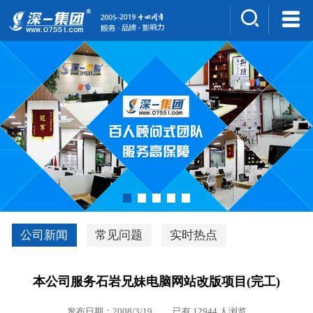
集团介绍
人才招聘
案例展示
新闻中心
深一风采
联系我们
深优通系统V3.0
公司新闻
常见问题
实时热点
行业解决方案
本公司服务石岩兄妹电脑网站改版项目(完工)
深一集团优势
发布日期：2008/3/19 已有 12944 人浏览