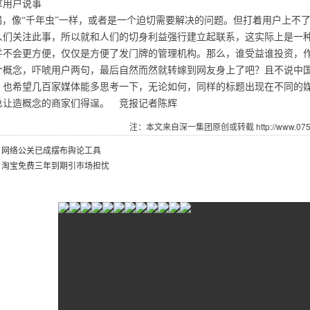
用户说事
，像“千年虫”一样，或者是一个迫切需要解决的问题。但打着用户上不
关注此事，所以就和人们的切身利益强行建立起联系，这实际上是一种
并不会更方便，仅仅是方便了发门牌的管理机构。那么，谁受益谁投资，
个概念，吓唬用户两句，最后自然而然就转嫁到网友身上了吧？且不说中
希望几百家媒体能多思考一下，无论如何，同样的标题出现在不同的媒
总让造概念的商家们得逞。 竞报记者陈辉
注：本文来自深一集团原创或转截 http://www.07551
：
网络公关已成摆布舆论工具
：
淘宝免费三年到期引市场担忧