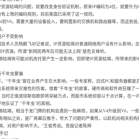
资源枯竭的问题，就要改变身份验证机制，原来IP编码为4位，就要升为6
没有上限的编码规则，目前美国已采用了这一规则。
到V6，需要大量的设备投入，要购置新的交换机和路由器等，而这些投入
洞。
户不受影响
术人员杨鹏飞对记者说，IP资源枯竭对普通网络用户没有什么影响，因
用IP资源。所谓“新网民两年后可能无法上网”是危言耸听。
源枯竭有可能对机房托管产生一定影响，但即使IP资源枯竭，所带来的影
千年虫蒙骗
年，“千年虫”曾在业界产生巨大影响，一些专家称，旧式PC和服务器都
给系统带来灾难性的伤害。借着“千年虫”的故事，硬件商和软件商狂赚了
时正值道琼斯指数即将突破万点，而股市系统却是以千点计算，在一片“
地反证了 “千年虫”的真相。
源枯竭，相当于发门牌的机构会遇到一些麻烦，如果从V4升级到V6，一些
题有相似之处，是厂商幕后推手，夸大了问题的严重性，以趁机向相关机构
竭，对用户影响不大。”王俊秀说。竞报记者陈辉
手记