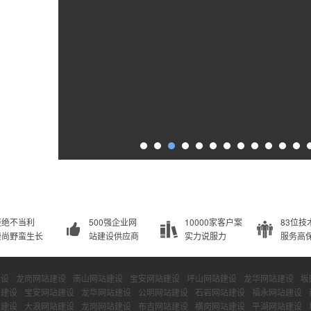
拒绝不当利
500强企业网
10000家客户案
83位技
崇尚野蛮生长
站建设供应商
实力说服力
服务高
建设
龙岗网站建设
南山网站建设
宝安网站建设
坪山网站建设
龙华网站建设
坂
站建设
宝安网站建设
龙华网站建设
公明网站建设
石岩网站建设
福永网站建设
站建设
大浪网站建设
龙岗网站建设
布吉网站建设
横岗网站建设
平湖网站建设