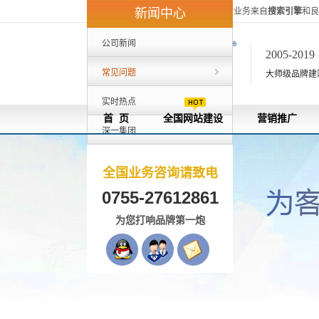
深一集团40%的客户来自外地，80%的业务来自
搜索引擎
和良
新闻中心
公司新闻
2005-201
常见问题
大师级品牌建站[
实时热点
首 页
全国网站建设
营销推广
深一集团
全国业务咨询请致电
0755-27612861
为您打响品牌第一炮