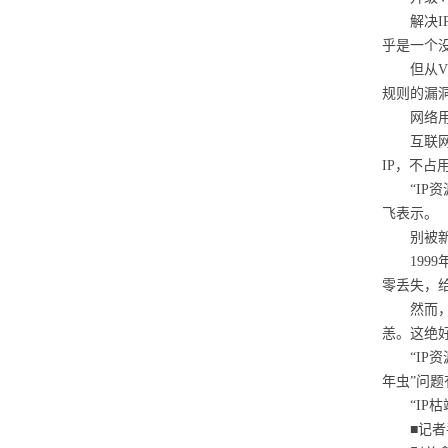
解决IP
乎是一个
但从V4
规则的漏
网络用
互联网技
IP，不占
“IP资
飞表示。
别被新
1999
零丢失，
然而，当
恙。这绝好
“IP资
年虫”问
“IP枯
■记者