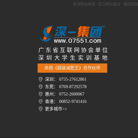
前海网站建设
蛇口网站建设
福田网
广 东 省 互 联 网 协 会 单 位
深 圳 大 学 生 实 训 基 地
央视《超级减肥王》合作伙伴
深圳： 0755-27612861
东莞： 0769-87292578
惠州： 0752-2600067
香港： 00852-9741416
更多城市>>