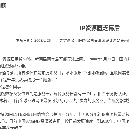
问题
IP资源匮乏幕后
发布日期：2008/9/26 关键词:南山网络公司★清溪设计网站★南
资源已用掉80％，新网民两年后可能无法上网。”2008年9月21日，
IP地址资源研讨会。
的是，所有媒体在发布此消息时，基本采用了相同的标题。互联网实验
许是千年虫故事的另一个翻版。”
是怎么回事
数据交换依靠的是服务器，每台服务器都有一个IP，相当于身份认证。 
意味着，目前全球互联网IP最多可分配到255的4次方的服务器。当服务
资源由INTERNET网络协会（美国）分配，中国被分配的IP资源数量
位。目前中国80%的IP资源被占用，按目前发展速度，到2010年，中国I
要花大银子