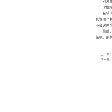
别总拿
IP枯竭
希望人们
息管理也
不会说两
最后，也
任吧，别
上一条
下一条