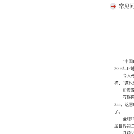
常见
“中国IP
2008年
令人奇怪
称：“这也
IP资源
互联网的
255，这
了。
全球IP
居世界第二
升级V6