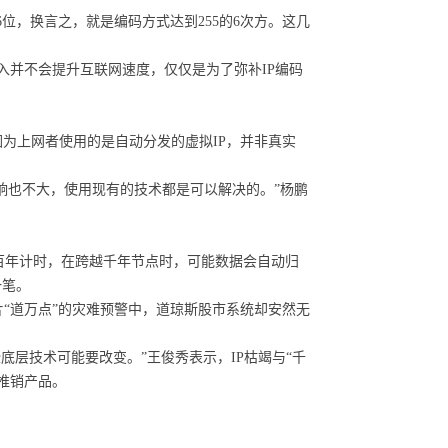
位，换言之，就是编码方式达到255的6次方。这几
并不会提升互联网速度，仅仅是为了弥补IP编码
为上网者使用的是自动分发的虚拟IP，并非真实
响也不大，使用现有的技术都是可以解决的。”杨鹏
是百年计时，在跨越千年节点时，可能数据会自动归
一笔。
道万点”的灾难预警中，道琼斯股市系统却安然无
底层技术可能要改变。”王俊秀表示，IP枯竭与“千
推销产品。