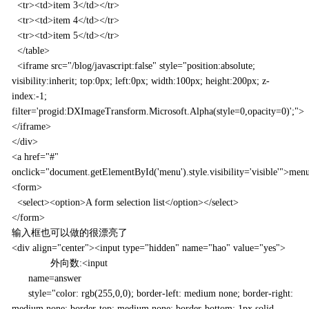
<tr><td>item 3</td></tr>
<tr><td>item 4</td></tr>
<tr><td>item 5</td></tr>
</table>
<iframe src="/blog/javascript:false" style="position:absolute;
visibility:inherit; top:0px; left:0px; width:100px; height:200px; z-
index:-1;
filter='progid:DXImageTransform.Microsoft.Alpha(style=0,opacity=0)';">
</iframe>
</div>
<a href="#"
onclick="document.getElementById('menu').style.visibility='visible'">men
<form>
<select><option>A form selection list</option></select>
</form>
输入框也可以做的很漂亮了
<div align="center"><input type="hidden" name="hao" value="yes">
外向数:<input
name=answer
style="color: rgb(255,0,0); border-left: medium none; border-right:
medium none; border-top: medium none; border-bottom: 1px solid