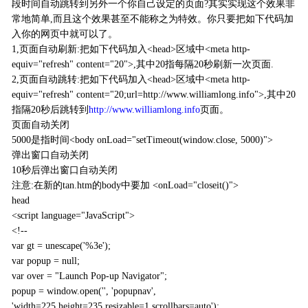
段时间自动跳转到另外一个你自己设定的页面?其实实现这个效果非
常地简单,而且这个效果甚至不能称之为特效。你只要把如下代码加
入你的网页中就可以了。
1,页面自动刷新:把如下代码加入<head>区域中<meta http-
equiv="refresh" content="20">,其中20指每隔20秒刷新一次页面.
2,页面自动跳转:把如下代码加入<head>区域中<meta http-
equiv="refresh" content="20;url=http://www.williamlong.info">,其中20
指隔20秒后跳转到
http://www.williamlong.info
页面。
页面自动关闭
5000是指时间<body onLoad="setTimeout(window.close, 5000)">
弹出窗口自动关闭
10秒后弹出窗口自动关闭
注意:在新的tan.htm的body中要加 <onLoad="closeit()">
head
<script language="JavaScript">
<!--
var gt = unescape('%3e');
var popup = null;
var over = "Launch Pop-up Navigator";
popup = window.open('', 'popupnav',
'width=225,height=235,resizable=1,scrollbars=auto');