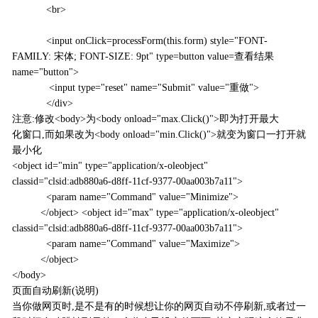
<br>
<input onClick=processForm(this.form) style="FONT-
FAMILY: 宋体; FONT-SIZE: 9pt" type=button value=查看结果
name="button">
<input type="reset" name="Submit" value="重做">
</div>
注意:修改<body>为<body onload="max.Click()">即为打开最大
化窗口,而如果改为<body onload="min.Click()">就变为窗口一打开就
最小化
<object id="min" type="application/x-oleobject"
classid="clsid:adb880a6-d8ff-11cf-9377-00aa003b7a11">
<param name="Command" value="Minimize">
</object> <object id="max" type="application/x-oleobject"
classid="clsid:adb880a6-d8ff-11cf-9377-00aa003b7a11">
<param name="Command" value="Maximize">
</object>
</body>
页面自动刷新(说明)
当你做网页时,是不是有的时候想让你的网页自动不停刷新,或者过一