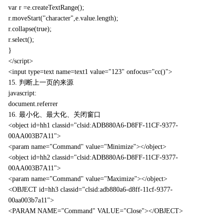
var r =e.createTextRange();
r.moveStart("character",e.value.length);
r.collapse(true);
r.select();
}
</script>
<input type=text name=text1 value="123" onfocus="cc()">
15. 判断上一页的来源
javascript:
document.referrer
16. 最小化、最大化、关闭窗口
<object id=hh1 classid="clsid:ADB880A6-D8FF-11CF-9377-
00AA003B7A11">
<param name="Command" value="Minimize"></object>
<object id=hh2 classid="clsid:ADB880A6-D8FF-11CF-9377-
00AA003B7A11">
<param name="Command" value="Maximize"></object>
<OBJECT id=hh3 classid="clsid:adb880a6-d8ff-11cf-9377-
00aa003b7a11">
<PARAM NAME="Command" VALUE="Close"></OBJECT>