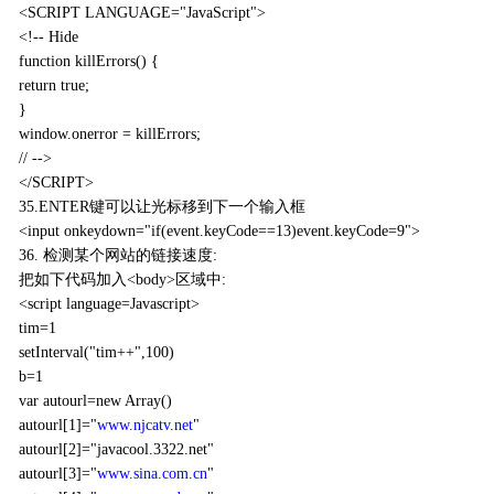
<SCRIPT LANGUAGE="JavaScript">
<!-- Hide
function killErrors() {
return true;
}
window.onerror = killErrors;
// -->
</SCRIPT>
35.ENTER键可以让光标移到下一个输入框
<input onkeydown="if(event.keyCode==13)event.keyCode=9">
36. 检测某个网站的链接速度:
把如下代码加入<body>区域中:
<script language=Javascript>
tim=1
setInterval("tim++",100)
b=1
var autourl=new Array()
autourl[1]="
www.njcatv.net
"
autourl[2]="javacool.3322.net"
autourl[3]="
www.sina.com.cn
"