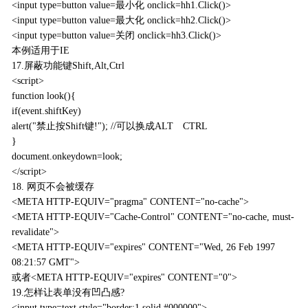
<input type=button value=最小化 onclick=hh1.Click()>
<input type=button value=最大化 onclick=hh2.Click()>
<input type=button value=关闭 onclick=hh3.Click()>
本例适用于IE
17.屏蔽功能键Shift,Alt,Ctrl
<script>
function look(){
if(event.shiftKey)
alert("禁止按Shift键!"); //可以换成ALT CTRL
}
document.onkeydown=look;
</script>
18. 网页不会被缓存
<META HTTP-EQUIV="pragma" CONTENT="no-cache">
<META HTTP-EQUIV="Cache-Control" CONTENT="no-cache, must-
revalidate">
<META HTTP-EQUIV="expires" CONTENT="Wed, 26 Feb 1997
08:21:57 GMT">
或者<META HTTP-EQUIV="expires" CONTENT="0">
19.怎样让表单没有凹凸感?
<input type=text style="border:1 solid #000000">