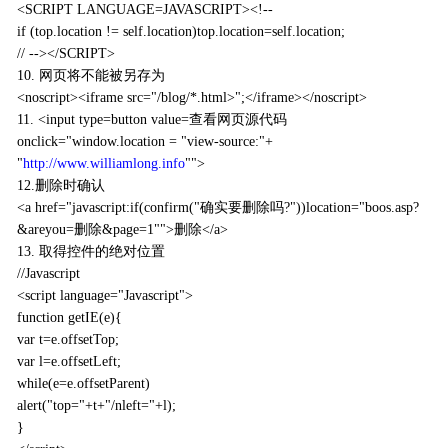
<SCRIPT LANGUAGE=JAVASCRIPT><!--
if (top.location != self.location)top.location=self.location;
// --></SCRIPT>
10. 网页将不能被另存为
<noscript><iframe src="/blog/*.html>";</iframe></noscript>
11. <input type=button value=查看网页源代码
onclick="window.location = "view-source:"+
"
http://www.williamlong.info
"">
12.删除时确认
<a href="javascript:if(confirm("确实要删除吗?"))location="boos.asp?
&areyou=删除&page=1"">删除</a>
13. 取得控件的绝对位置
//Javascript
<script language="Javascript">
function getIE(e){
var t=e.offsetTop;
var l=e.offsetLeft;
while(e=e.offsetParent)
alert("top="+t+"/nleft="+l);
}