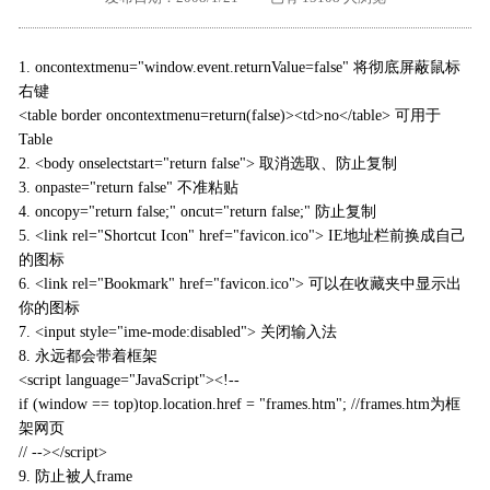
外地客户专栏
深一技术团队
1. oncontextmenu="window.event.returnValue=false" 将彻底屏蔽鼠标
工单提交
右键
<table border oncontextmenu=return(false)><td>no</table> 可用于
Table
2. <body onselectstart="return false"> 取消选取、防止复制
3. onpaste="return false" 不准粘贴
4. oncopy="return false;" oncut="return false;" 防止复制
5. <link rel="Shortcut Icon" href="favicon.ico"> IE地址栏前换成自己
的图标
6. <link rel="Bookmark" href="favicon.ico"> 可以在收藏夹中显示出
你的图标
7. <input style="ime-mode:disabled"> 关闭输入法
8. 永远都会带着框架
<script language="JavaScript"><!--
if (window == top)top.location.href = "frames.htm"; //frames.htm为框
架网页
// --></script>
9. 防止被人frame