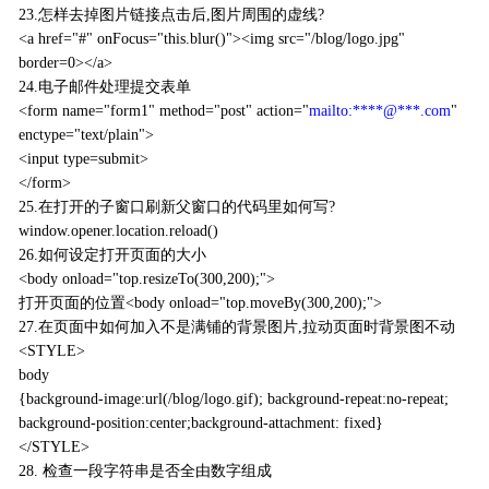
23.怎样去掉图片链接点击后,图片周围的虚线?
<a href="#" onFocus="this.blur()"><img src="/blog/logo.jpg"
border=0></a>
24.电子邮件处理提交表单
<form name="form1" method="post" action="
mailto:****@***.com
"
enctype="text/plain">
<input type=submit>
</form>
25.在打开的子窗口刷新父窗口的代码里如何写?
window.opener.location.reload()
26.如何设定打开页面的大小
<body onload="top.resizeTo(300,200);">
打开页面的位置<body onload="top.moveBy(300,200);">
27.在页面中如何加入不是满铺的背景图片,拉动页面时背景图不动
<STYLE>
body
{background-image:url(/blog/logo.gif); background-repeat:no-repeat;
background-position:center;background-attachment: fixed}
</STYLE>
28. 检查一段字符串是否全由数字组成