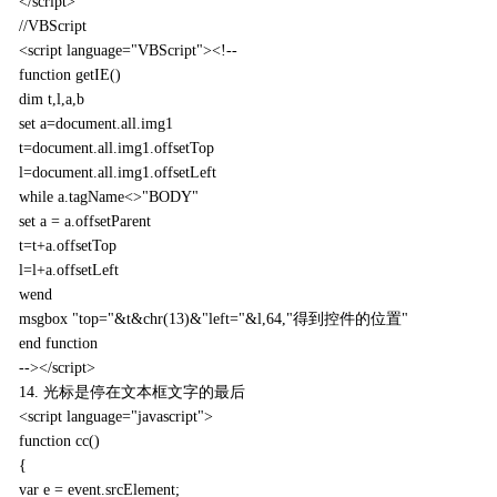
</script>
//VBScript
<script language="VBScript"><!--
function getIE()
dim t,l,a,b
set a=document.all.img1
t=document.all.img1.offsetTop
l=document.all.img1.offsetLeft
while a.tagName<>"BODY"
set a = a.offsetParent
t=t+a.offsetTop
l=l+a.offsetLeft
wend
msgbox "top="&t&chr(13)&"left="&l,64,"得到控件的位置"
end function
--></script>
14. 光标是停在文本框文字的最后
<script language="javascript">
function cc()
{
var e = event.srcElement;