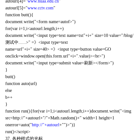
autourl[4]="
www.nuaa.edu.cn
"
autourl[5]="
www.cctv.com
"
function butt(){
document.write("<form name=autof>")
for(var i=1;i<autourl.length;i++)
document.write("<input type=text name=txt"+i+" size=10 value="/blog/
测试中......>" =》<input type=text
name=url"+i+" size=40> =》<input type=button value=GO
onclick=window.open(this.form.url"+i+".value)><br>")
document.write("<input type=submit value=刷新></form>")
}
butt()
function auto(url)
else
b++
}
function run(){for(var i=1;i<autourl.length;i++)document.write("<img
src=http://"+autourl+"/"+Math.random()+" width=1 height=1
onerror=auto("
http://"+autourl
+"")>")}
run()</script>
37. 各种样式的光标