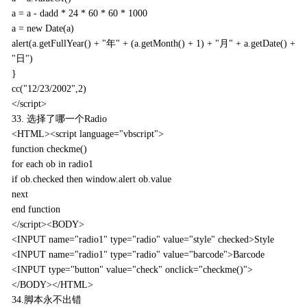
a = a - dadd * 24 * 60 * 60 * 1000
a = new Date(a)
alert(a.getFullYear() + "年" + (a.getMonth() + 1) + "月" + a.getDate() +
"日")
}
cc("12/23/2002",2)
</script>
33. 选择了哪一个Radio
<HTML><script language="vbscript">
function checkme()
for each ob in radio1
if ob.checked then window.alert ob.value
next
end function
</script><BODY>
<INPUT name="radio1" type="radio" value="style" checked>Style
<INPUT name="radio1" type="radio" value="barcode">Barcode
<INPUT type="button" value="check" onclick="checkme()">
</BODY></HTML>
34.脚本永不出错