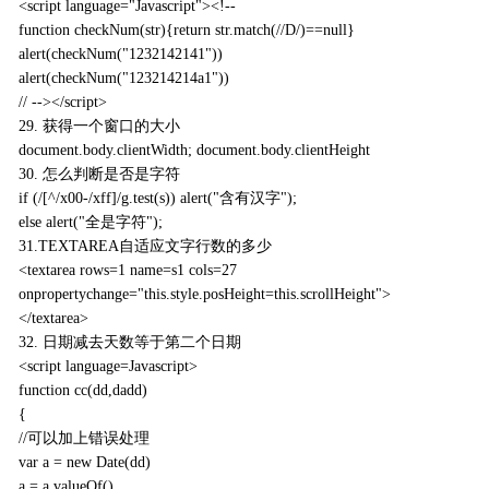
<script language="Javascript"><!--
function checkNum(str){return str.match(//D/)==null}
alert(checkNum("1232142141"))
alert(checkNum("123214214a1"))
// --></script>
29. 获得一个窗口的大小
document.body.clientWidth; document.body.clientHeight
30. 怎么判断是否是字符
if (/[^/x00-/xff]/g.test(s)) alert("含有汉字");
else alert("全是字符");
31.TEXTAREA自适应文字行数的多少
<textarea rows=1 name=s1 cols=27
onpropertychange="this.style.posHeight=this.scrollHeight">
</textarea>
32. 日期减去天数等于第二个日期
<script language=Javascript>
function cc(dd,dadd)
{
//可以加上错误处理
var a = new Date(dd)
a = a.valueOf()