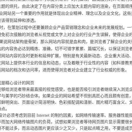
主题的烘托，由此决定了在内容分类上应加大主题内容的渲染，在页面顺
网站另一个重要的作用就是体现出企业精神、理念以及企业文化，这些是企
应该得到延伸和渗透。
，在策划过程中还要兼顾企业产品营销理念和企业未来的发展规划。一
避免初次接触的浏览者从视觉或文字上对企业的行业产生误解，使得企业
网站架构是骨架，那么网站内容就是血和肉，是浏览者了解企业的关键。由于
站的内容务必达到精炼、准确，切不可错字累累、篇幅冗长，以保证浏览
对网站内容的及时更新和延伸扩展，特别是有关最新动态、企业重大活
在网站上提供本行业的信息和动态，以及着眼于行业性的内容（如科普教
高网站的档次和访问率，进而使得浏览者对企业建立了行业权威的形象。
是精心设计的网页
给浏览者带来最直接的视觉感受，也是能否吸引浏览者继续深入浏览企
学与美学的巧妙结合体。如果企业的网站希望不但别具匠心而且颇有创意
容鲜明突出、页面设计简洁明快、色彩搭配调和清新、图片精巧富含义、
特点。
须考虑到目前 Internet 的制约因素，如网络传输速率、服务器性
华而加大网络传输图片的负荷。试想如果浏览者等待网页图片显示需要很
但不能过多，而且动态图片更应该少之又少，只是起点睛之用，不要造