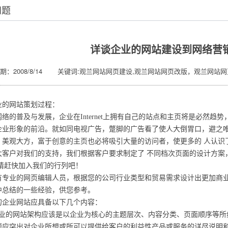
问题
详谈企业的网站建设到网络营
期：2008/8/14 关键词:观兰网站网页建设,观兰网站网页改版，观兰网站
业的网站策划过程：
的普及与发展，企业在Internet上拥有自己的站点和主页将是必然趋
企业形象的前沿。就如同电视广告，蹩脚的广告看了使人大倒胃口，避之唯
，美观大方，富于创意的主页也必将吸引大量的访问者，使更多的 人认识
大客户对我们的支持，我们根据客户要求制定了 不同档次页面的设计方案
.请赶快加入我们的行列吧！
业的网页编辑人员，根据您的公司行业类型和贸易需求设计出更加商业
中总结的一些经验，供您参考。
企业网站应具备以下几个内容：
的网站架构应该是以企业为核心的主题层次、内容分类、页面顺序等所
题应突出对企业所想或所可以提供给客户的利益性产品或服务的详尽说明