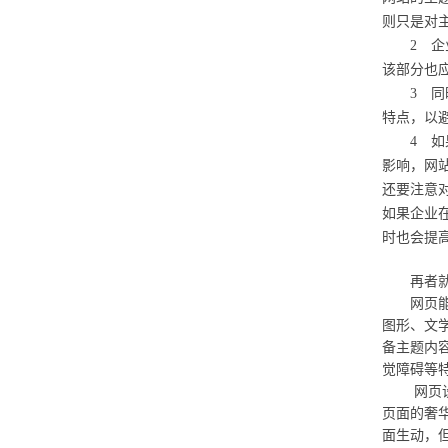
则只是对
2 企业
该部分也
3 同时
特点，以
4 如果说
影响，网
还要注意
如果企业
时也会提
再者就
网页能够
图形、文
备主题内
觉障碍等
网页设计必
页面的奢
面生动，