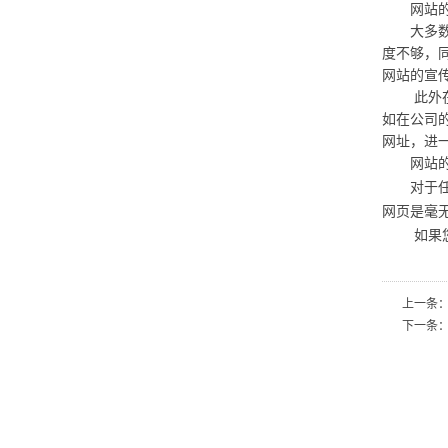
网站的
大多数的
度不够，
网站的宣
此外在网
如在公司
网址，进
网站的
对于任何
网页是毫
如果您想
上一条
下一条