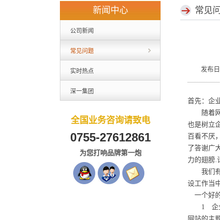
新闻中心
常见
公司新闻
常见问题
发布日
实时热点
深一集团
首先：企
随着网络
全国业务咨询请致电
也是树立
0755-27612861
百看不厌
了答谢广
为您打响品牌第一炮
力的翅膀
我们有专
设工作当
一个好的
1 企业
网站的主