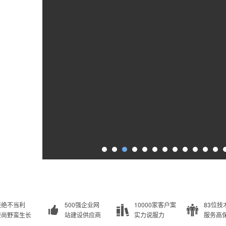
拒绝不当利
500强企业网
10000家客户案
83位技
崇尚野蛮生长
站建设供应商
实力说服力
服务高