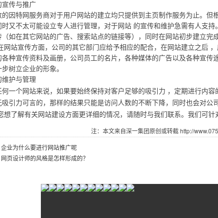
宣传与推广
因特网服务商对于用户网站的建立均只提供到主页制作服务为止。但根
同时又不太可能设立专人进行管理，对于网站 的宣传和维护急需有人支持
传（如在其它网站的广告、搜索站点的链接等），同时在网站初步建立完成
站宣传方面，公司的其它部门应给予相应的配合，在网站建立之后 ，
的各种宣传资料及画册，公司员工的名片，各种媒体的广告以及各种宣传
一步树立企业的形象。
维护与管理
一个网站来说，如果要始终保持对客户足够的吸引力 ，定期进行内容
无吸引力可言的，那样的结果只能是访问人数的不断下降，同时也会对公
了解有关网站建设方面更详细的情况，请随时与我们联系。我们可针对
注：本文来自深一集团原创或转截 http://www.07551
：
企业为什么要进行网站推广呢
：
网页设计师的风格是怎样形成的？