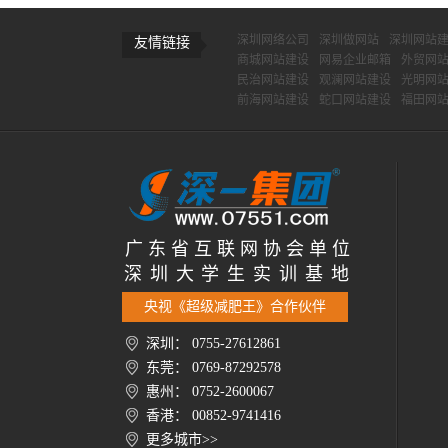
深圳网络公司
深圳做网站
深圳网站
友情链接
商城网站建设
网易企业邮箱
外贸网
民治网站建设
观澜网站建设
光明网
前海网站建设
蛇口网站建设
福田网
广 东 省 互 联 网 协 会 单 位
深 圳 大 学 生 实 训 基 地
央视《超级减肥王》合作伙伴
深圳： 0755-27612861
东莞： 0769-87292578
惠州： 0752-2600067
香港： 00852-9741416
更多城市>>