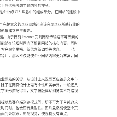
序上应优先考虑主题内容的排列。
业的 CIS 理念中的组成部分，在网站的建设中
个完整意义的企业网站还应该突显企业所处行业的
的形象建立产生偏差。
目前 Internet 受到网络传输速率等因素的
者能够在较短时间内了解到网站的核心内容。同时
动、客户服务举措、新优惠新调整等信息。 ⑤
育等），那么不仅能使企业网站内容更为丰富，同
业网站的关键，从设计上来说网页应该是文字与
，除了在网页设计上需有个性和美学外，一般还具
文字图形搭配得当，文字排版体贴浏览者不制造视
能指标以及客户端浏览模式等，切不可为了单纯追求
长时间时，他会否有此耐性。图片虽然能使整个页
成页面到处跳跃，影响视觉，使视觉没有重点。